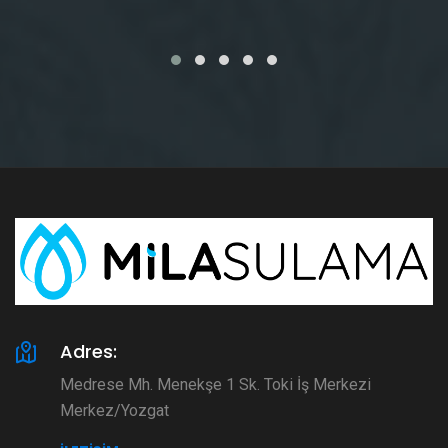
Adres:
Medrese Mh. Menekşe 1 Sk. Toki İş Merkezi
Merkez/Yozgat