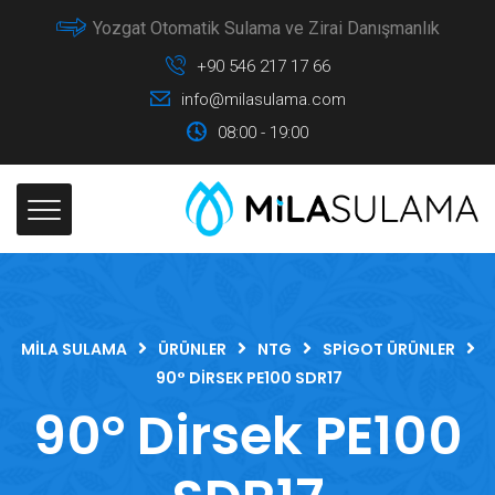
Yozgat Otomatik Sulama ve Zirai Danışmanlık
+90 546 217 17 66
info@milasulama.com
08:00 - 19:00
MILA SULAMA
ÜRÜNLER
NTG
SPIGOT ÜRÜNLER
90° DIRSEK PE100 SDR17
90° Dirsek PE100