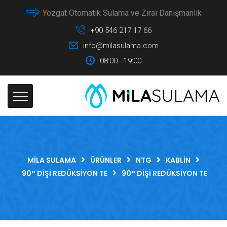
Yozgat Otomatik Sulama ve Zirai Danışmanlık
+90 546 217 17 66
info@milasulama.com
08:00 - 19:00
MILA SULAMA
ÜRÜNLER
NTG
KABLIN
90° DIŞI REDÜKSIYON TE
90° DIŞI REDÜKSIYON TE