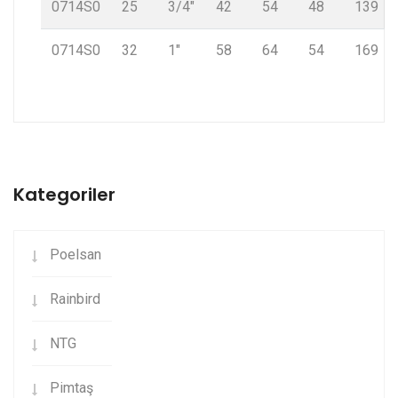
0714S0
25
3/4″
42
54
48
139
0714S0
32
1″
58
64
54
169
Kategoriler
Poelsan
Rainbird
NTG
Pimtaş