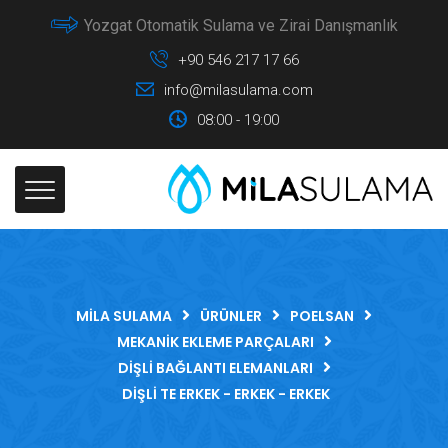
Yozgat Otomatik Sulama ve Zirai Danışmanlık
+90 546 217 17 66
info@milasulama.com
08:00 - 19:00
MILA SULAMA
ÜRÜNLER
POELSAN
MEKANIK EKLEME PARÇALARI
DIŞLI BAĞLANTI ELEMANLARI
DIŞLI TE ERKEK - ERKEK - ERKEK