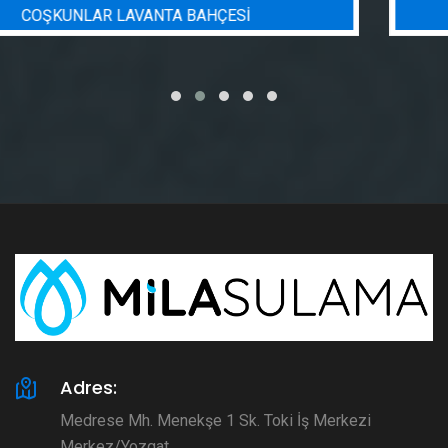
BADEM BAHÇESI SULAMA PROJESI
Adres:
Medrese Mh. Menekşe 1 Sk. Toki İş Merkezi
Merkez/Yozgat