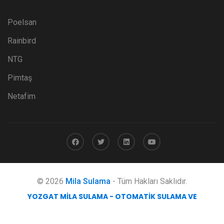
Poelsan
Rainbird
NTG
Pimtaş
Netafim
© 2026
Mila Sulama
- Tüm Hakları Saklıdır.
YOZGAT MILA SULAMA - OTOMATIK SULAMA VE
MÜHENDISLIK HIZMETLERI
obicode web tasarım