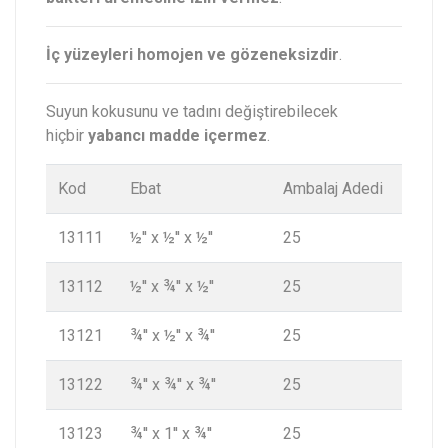
İç yüzeyleri homojen ve gözeneksizdir
.
Suyun kokusunu ve tadını değiştirebilecek
hiçbir
yabancı madde içermez
.
Kod
Ebat
Ambalaj Adedi
13111
½'' x ½'' x ½''
25
13112
½'' x ¾'' x ½''
25
13121
¾'' x ½'' x ¾''
25
13122
¾'' x ¾'' x ¾''
25
13123
¾'' x 1'' x ¾''
25