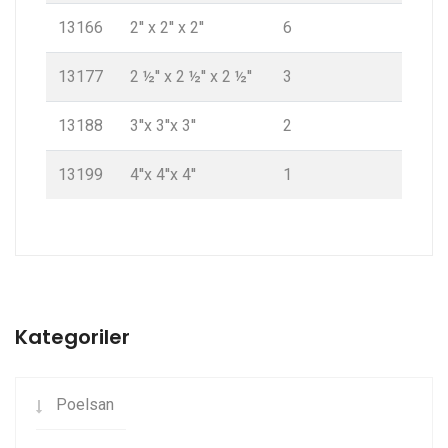
13166
2'' x 2'' x 2''
6
13177
2 ½'' x 2 ½'' x 2 ½''
3
13188
3''x 3''x 3''
2
13199
4''x 4''x 4''
1
Kategoriler
Poelsan