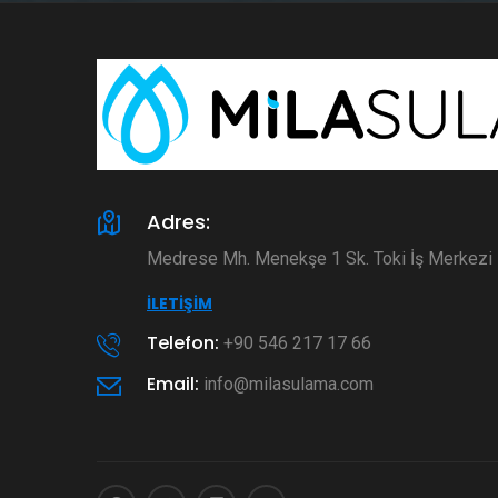
Adres:
Medrese Mh. Menekşe 1 Sk. Toki İş Merkez
İLETIŞIM
Telefon:
+90 546 217 17 66
Email:
info@milasulama.com