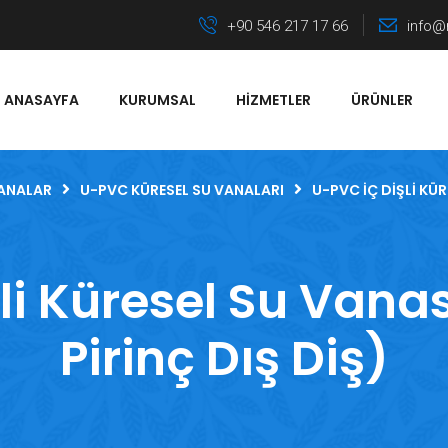
+90 546 217 17 66
info@
ANASAYFA
KURUMSAL
HIZMETLER
ÜRÜNLER
ANALAR
U-PVC KÜRESEL SU VANALARI
U-PVC İÇ DIŞLI KÜR
li Küresel Su Vanas
Pirinç Dış Diş)