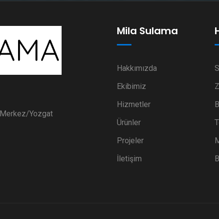
Mila Sulama
Hakkımızda
S
Ekibimiz
Z
Hizmetler
B
i Merkez/Yozgat
Ürünler
T
Projeler
M
İletişim
B