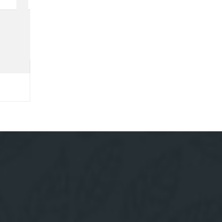
20
1
58
1,624
16
12