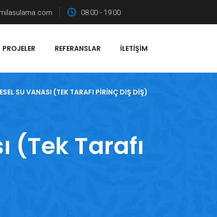
milasulama.com
08:00 - 19:00
PROJELER
REFERANSLAR
İLETIŞIM
ESEL SU VANASI (TEK TARAFI PIRINÇ DIŞ DIŞ)
ı (Tek Tarafı