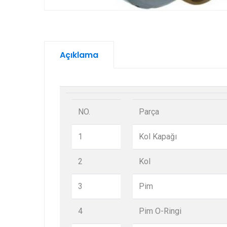
Açıklama
NO.
Parça
1
Kol Kapağı
2
Kol
3
Pim
4
Pim O-Ringi