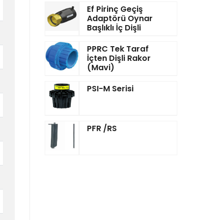
Ef Pirinç Geçiş
Adaptörü Oynar
Başlıklı İç Dişli
PPRC Tek Taraf
İçten Dişli Rakor
(Mavi)
PSI-M Serisi
PFR /RS