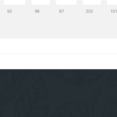
50
98
87
203
10