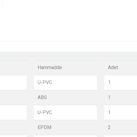
Hammadde
Adet
U-PVC
1
ABS
1
U-PVC
1
EPDM
2