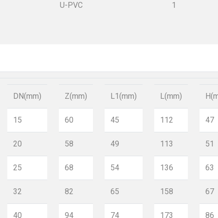
U-PVC
1
DN(mm)
Z(mm)
L1(mm)
L(mm)
H(
15
60
45
112
47
20
58
49
113
51
25
68
54
136
63
32
82
65
158
67
40
94
74
173
86