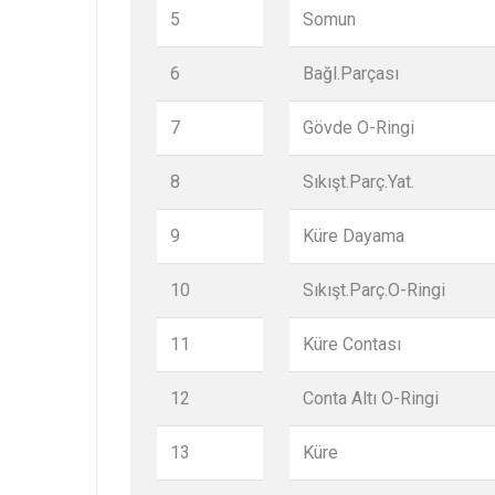
5
Somun
6
Bağl.Parçası
7
Gövde O-Ringi
8
Sıkışt.Parç.Yat.
9
Küre Dayama
10
Sıkışt.Parç.O-Ringi
11
Küre Contası
12
Conta Altı O-Ringi
13
Küre