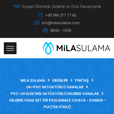
Yozgat Otomatik Sulama ve Zirai Danışmanlık
+90 546 217 17 66
info@milasulama.com
08:00 - 19:00
MILA SULAMA
ÜRÜNLER
PIMTAŞ
UH-PVC AKTUATÖRLÜ VANALAR
PVC-UH ELEKTRIK AKTÜATÖRLÜ KELEBEK VANALAR
KELEBEK VANA SET 316 PASLANMAZ CIVATA - SOMUN -
PUL(TEK ETKILI)