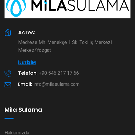
Adres:
Medrese Mh. Menekşe 1 Sk. Toki İş Merkezi
Merkez/Yozgat
İLETIŞIM
Telefon:
+90 546 217 17 66
Email:
info@milasulama.com
Mila Sulama
Hakkımızda