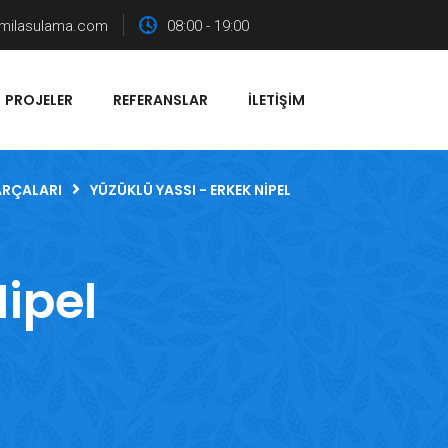
milasulama.com
08:00 - 19:00
PROJELER
REFERANSLAR
İLETIŞIM
ARÇALARI
YÜZÜKLÜ YASSI - ERKEK NIPEL
Nipel