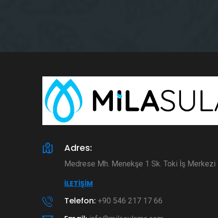
Adres:
Medrese Mh. Menekşe 1 Sk. Toki İş Merkez
İLETIŞIM
Telefon:
+90 546 217 17 66