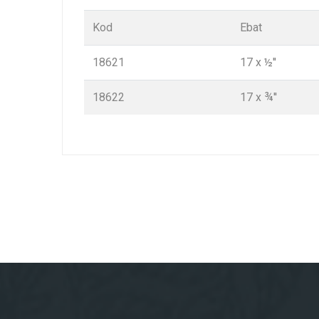
Kod
Ebat
18621
17 x ½''
18622
17 x ¾''