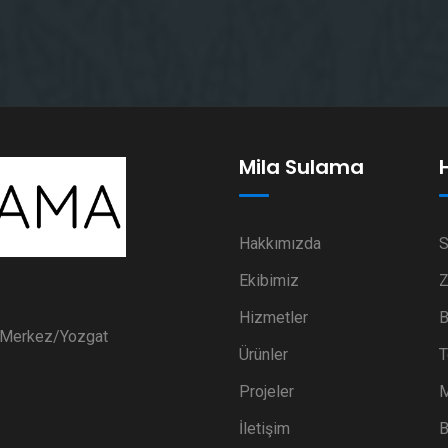
Mila Sulama
Hakkımızda
S
Ekibimiz
Z
Hizmetler
B
i Merkez/Yozgat
Ürünler
T
Projeler
M
İletişim
B