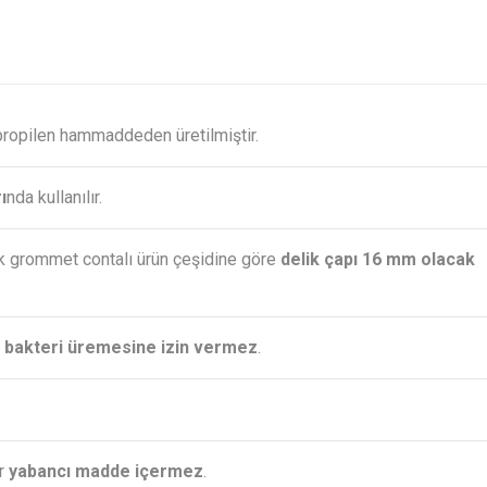
ipropilen hammaddeden üretilmiştir.
ı
nda kullanılır.
cak grommet contalı ürün çeşidine göre
delik çapı 16 mm olacak
 bakteri üremesine izin vermez
.
ir
yabancı madde içermez
.