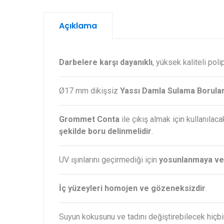
Açıklama
Darbelere karşı dayanıklı
, yüksek kaliteli pol
Ø17 mm dikişsiz
Yassı Damla Sulama Borular
Grommet Conta
ile çıkış almak için kullanıla
şekilde boru delinmelidir
.
UV ışınlarını geçirmediği için
yosunlanmaya ve
İç yüzeyleri homojen ve gözeneksizdir
.
Suyun kokusunu ve tadını değiştirebilecek hiçb