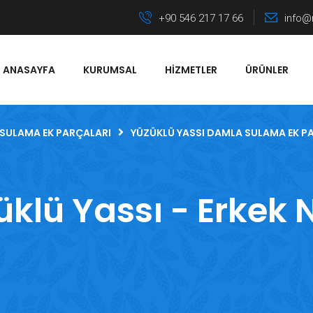
+90 546 217 17 66
info@
ANASAYFA
KURUMSAL
HIZMETLER
ÜRÜNLER
SULAMA EK PARÇALARI
YÜZÜKLÜ YASSI DAMLA SULAMA EK P
klü Yassı - Erkek 