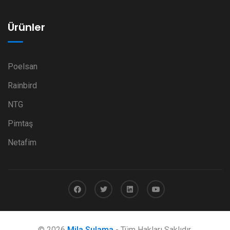
Ürünler
Poelsan
Rainbird
NTG
Pimtaş
Netafim
© 2026
Mila Sulama
- Tüm Hakları Saklıdır.