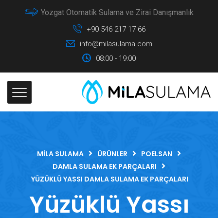
Yozgat Otomatik Sulama ve Zirai Danışmanlık
+90 546 217 17 66
info@milasulama.com
08:00 - 19:00
MILA SULAMA
ÜRÜNLER
POELSAN
DAMLA SULAMA EK PARÇALARI
YÜZÜKLÜ YASSI DAMLA SULAMA EK PARÇALARI
Yüzüklü Yassı