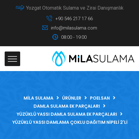
Yozgat Otomatik Sulama ve Zirai Danışmanlık
+90 546 217 17 66
info@milasulama.com
08:00 - 19:00
MILA SULAMA
ÜRÜNLER
POELSAN
DAMLA SULAMA EK PARÇALARI
YÜZÜKLÜ YASSI DAMLA SULAMA EK PARÇALARI
YÜZÜKLÜ YASSI DAMLAMA ÇOKLU DAĞITIM NIPELI 2'LI