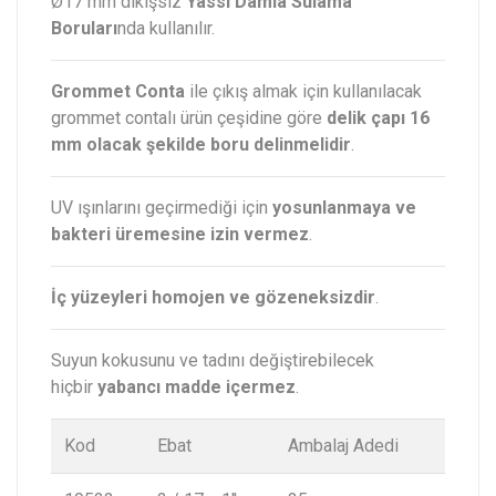
Ø17 mm dikişsiz
Yassı Damla Sulama
Boruları
nda kullanılır.
Grommet Conta
ile çıkış almak için kullanılacak
grommet contalı ürün çeşidine göre
delik çapı 16
mm olacak şekilde boru delinmelidir
.
UV ışınlarını geçirmediği için
yosunlanmaya ve
bakteri üremesine izin vermez
.
İç yüzeyleri homojen ve gözeneksizdir
.
Suyun kokusunu ve tadını değiştirebilecek
hiçbir
yabancı madde içermez
.
Kod
Ebat
Ambalaj Adedi