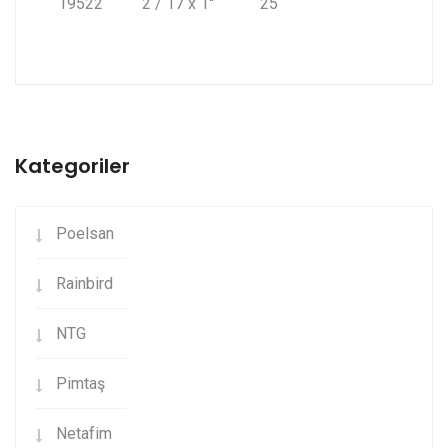
19522
2 / 17 x 1''
25
Kategoriler
Poelsan
Rainbird
NTG
Pimtaş
Netafim