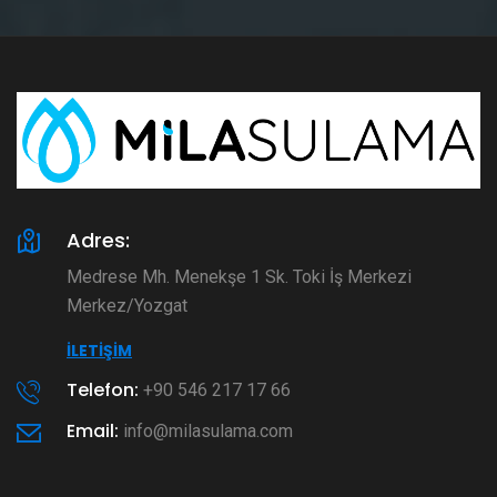
Adres:
Medrese Mh. Menekşe 1 Sk. Toki İş Merkezi
Merkez/Yozgat
İLETIŞIM
Telefon:
+90 546 217 17 66
Email:
info@milasulama.com