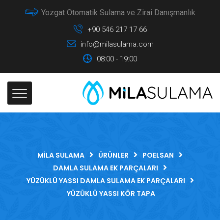
Yozgat Otomatik Sulama ve Zirai Danışmanlık
+90 546 217 17 66
info@milasulama.com
08:00 - 19:00
MILA SULAMA
ÜRÜNLER
POELSAN
DAMLA SULAMA EK PARÇALARI
YÜZÜKLÜ YASSI DAMLA SULAMA EK PARÇALARI
YÜZÜKLÜ YASSI KÖR TAPA