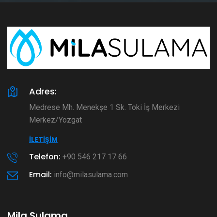
Adres:
Medrese Mh. Menekşe 1 Sk. Toki İş Merkezi
Merkez/Yozgat
İLETIŞIM
Telefon:
+90 546 217 17 66
Email:
info@milasulama.com
Mila Sulama