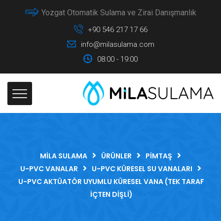
Yozgat Otomatik Sulama ve Zirai Danışmanlık
+90 546 217 17 66
info@milasulama.com
08:00 - 19:00
MILA SULAMA
ÜRÜNLER
PIMTAŞ
U-PVC VANALAR
U-PVC KÜRESEL SU VANALARI
U-PVC AKTÜATÖR UYUMLU KÜRESEL VANA (TEK TARAF
İÇTEN DIŞLI)