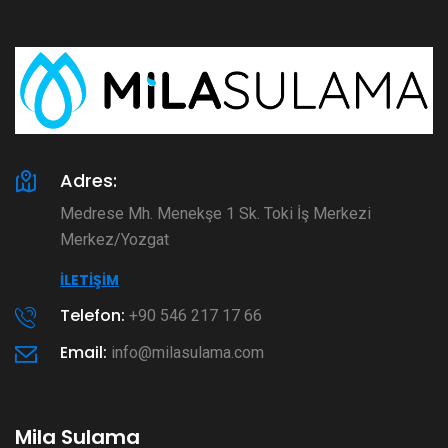
Adres:
Medrese Mh. Menekşe 1 Sk. Toki İş Merkezi
Merkez/Yozgat
İLETIŞIM
Telefon:
+90 546 217 17 66
Email:
info@milasulama.com
Mila Sulama