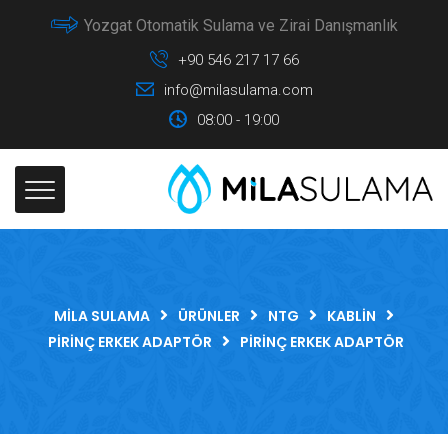
Yozgat Otomatik Sulama ve Zirai Danışmanlık
+90 546 217 17 66
info@milasulama.com
08:00 - 19:00
MILA SULAMA
ÜRÜNLER
NTG
KABLIN
PIRINÇ ERKEK ADAPTÖR
PIRINÇ ERKEK ADAPTÖR