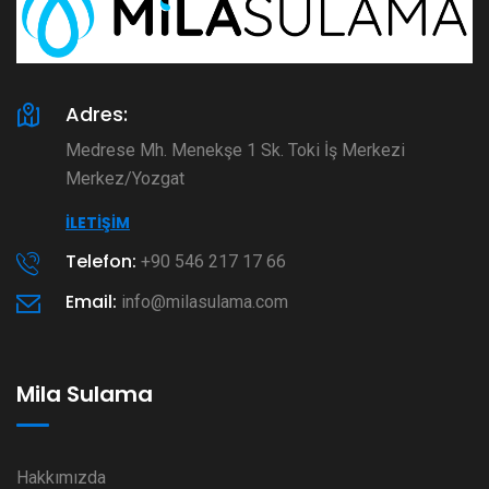
Adres:
Medrese Mh. Menekşe 1 Sk. Toki İş Merkezi
Merkez/Yozgat
İLETIŞIM
Telefon:
+90 546 217 17 66
Email:
info@milasulama.com
Mila Sulama
Hakkımızda