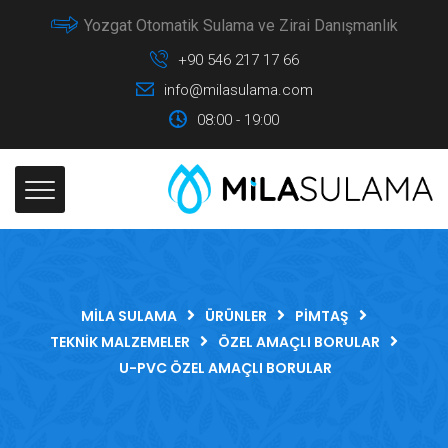
Yozgat Otomatik Sulama ve Zirai Danışmanlık
+90 546 217 17 66
info@milasulama.com
08:00 - 19:00
MILA SULAMA
ÜRÜNLER
PIMTAŞ
TEKNIK MALZEMELER
ÖZEL AMAÇLI BORULAR
U-PVC ÖZEL AMAÇLI BORULAR