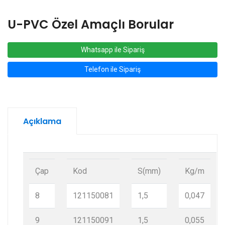
U-PVC Özel Amaçlı Borular
Whatsapp ile Sipariş
Telefon ile Sipariş
Açıklama
Çap
Kod
S(mm)
Kg/m
8
121150081
1,5
0,047
9
121150091
1,5
0,055