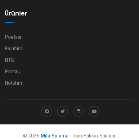
Ürünler
Poelsan
Rainbird
NTG
Pimtaş
Netafim
© 2026
Mila Sulama
- Tüm Hakları Saklıdır.