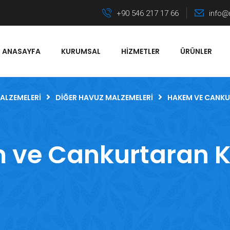
+90 546 217 17 66
info@
ANASAYFA
KURUMSAL
HIZMETLER
ÜRÜNLER
ALZEMELERI
DIĞER HAVUZ MALZEMELERI
HAKEM VE CANK
 ve Cankurtaran K