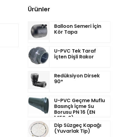
Ürünler
Balloon Semeri İçin
Kör Tapa
U-PVC Tek Taraf
İçten Dişli Rakor
Redüksiyon Dirsek
90°
U-PVC Geçme Muflu
Basınçlı İçme Su
Borusu PN 16 (EN
1452-2)
Dip Süzgeç Kapağı
(Yuvarlak Tip)