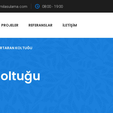
milasulama.com
08:00 - 19:00
PROJELER
REFERANSLAR
İLETIŞIM
URTARAN KOLTUĞU
oltuğu