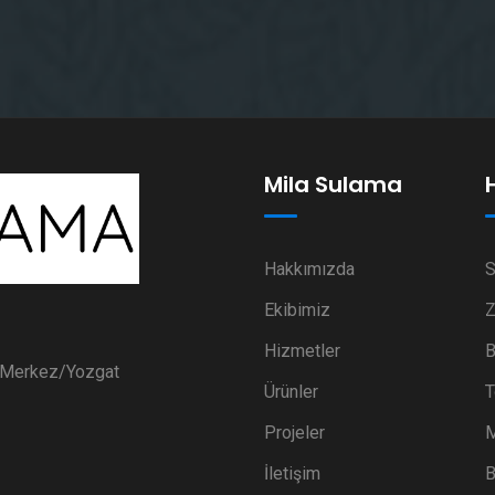
Mila Sulama
Hakkımızda
S
Ekibimiz
Z
Hizmetler
B
i Merkez/Yozgat
Ürünler
T
Projeler
M
İletişim
B