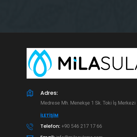
Adres:
Medrese Mh. Menekşe 1 Sk. Toki İş Merkez
İLETIŞIM
Telefon:
+90 546 217 17 66