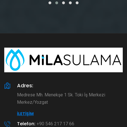
Adres:
Medrese Mh. Menekşe 1 Sk. Toki İş Merkezi
Merkez/Yozgat
İLETIŞIM
Telefon:
+90 546 217 17 66