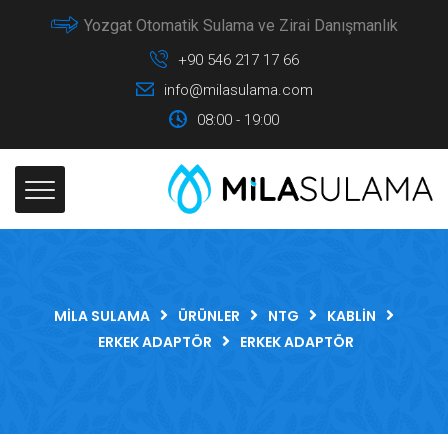
Yozgat Otomatik Sulama ve Zirai Danışmanlık
+90 546 217 17 66
info@milasulama.com
08:00 - 19:00
MILA SULAMA
ÜRÜNLER
NTG
KABLIN
ERKEK ADAPTÖR
ERKEK ADAPTÖR