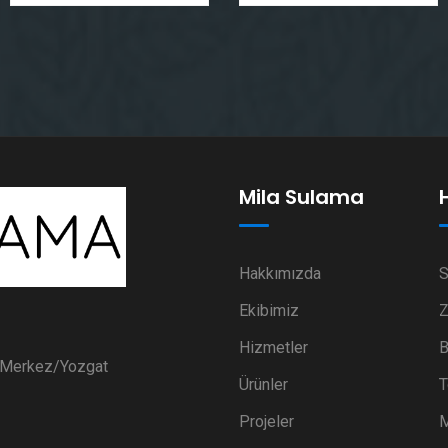
Mila Sulama
Hakkımızda
S
Ekibimiz
Z
Hizmetler
B
i Merkez/Yozgat
Ürünler
T
Projeler
M