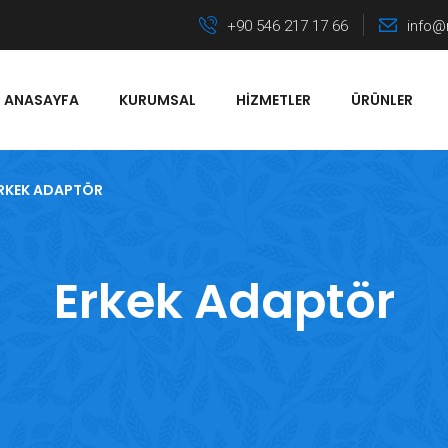
+90 546 217 17 66
info@
ANASAYFA
KURUMSAL
HIZMETLER
ÜRÜNLER
RKEK ADAPTÖR
Erkek Adaptör