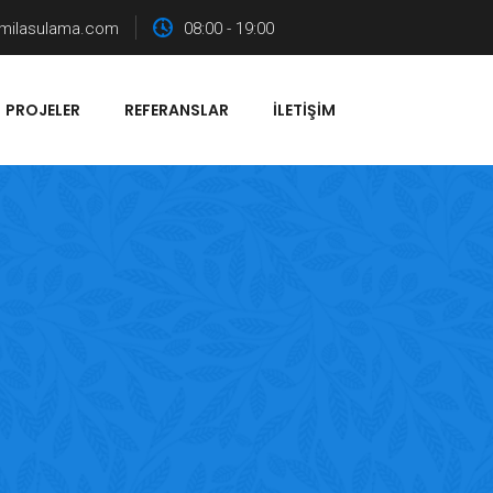
milasulama.com
08:00 - 19:00
PROJELER
REFERANSLAR
İLETIŞIM