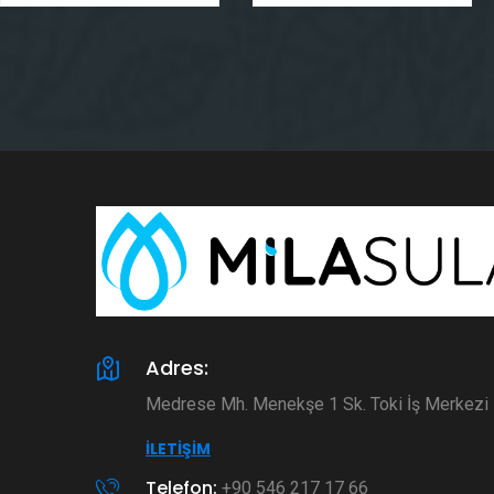
Adres:
Medrese Mh. Menekşe 1 Sk. Toki İş Merkez
İLETIŞIM
Telefon:
+90 546 217 17 66