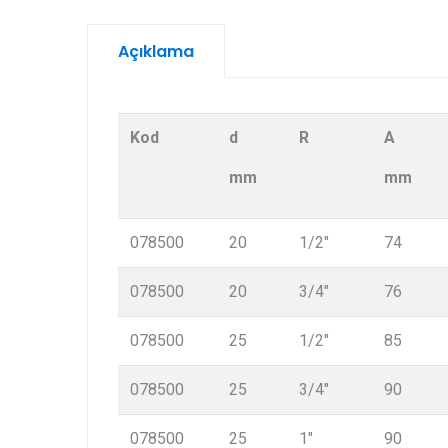
Açıklama
Kod
d
R
A
mm
mm
078500
20
1/2″
74
078500
20
3/4″
76
078500
25
1/2″
85
078500
25
3/4″
90
078500
25
1″
90