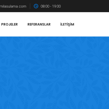
milasulama.com
08:00 - 19:00
PROJELER
REFERANSLAR
İLETIŞIM