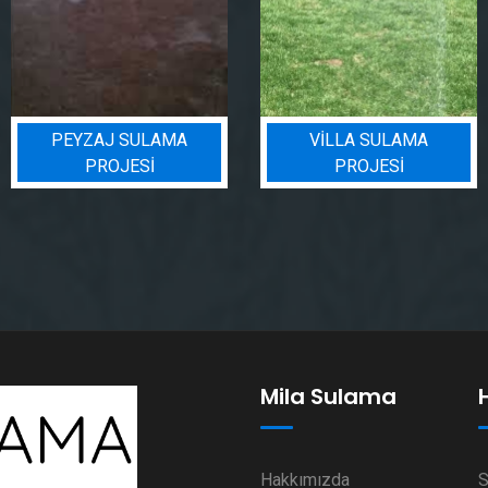
MA
VILLA SULAMA
BIN BADEM PR
PROJESI
Mila Sulama
Hakkımızda
S