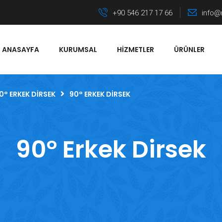
+90 546 217 17 66
info@
ANASAYFA
KURUMSAL
HIZMETLER
ÜRÜNLER
0° ERKEK DIRSEK
90° ERKEK DIRSEK
90° Erkek Dirsek