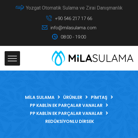
Yozgat Otomatik Sulama ve Zirai Danışmanlık
+90 546 217 17 66
info@milasulama.com
08:00 - 19:00
MILA SULAMA
ÜRÜNLER
PIMTAŞ
PP KABLIN EK PARÇALAR VANALAR
PP KABLIN EK PARÇALAR VANALAR
REDÜKSIYONLU DIRSEK