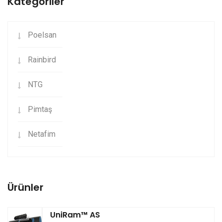
Kategoriler
Poelsan
Rainbird
NTG
Pimtaş
Netafim
Ürünler
UniRam™ AS