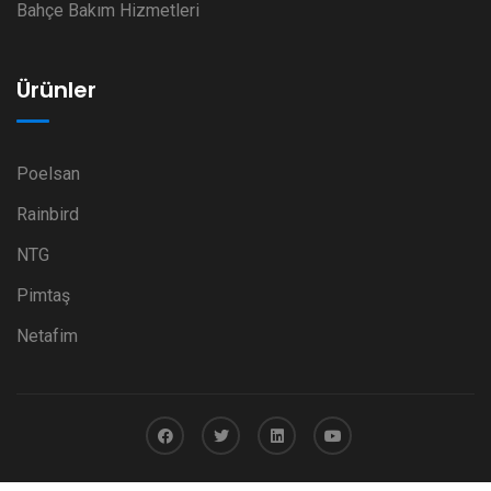
Bahçe Bakım Hizmetleri
Ürünler
Poelsan
Rainbird
NTG
Pimtaş
Netafim