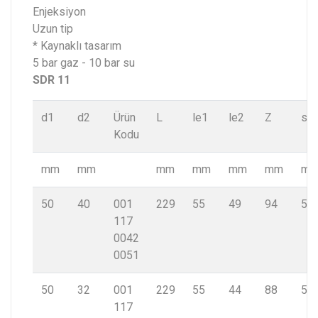
Enjeksiyon
Uzun tip
* Kaynaklı tasarım
5 bar gaz - 10 bar su
SDR 11
d1
d2
Ürün
L
le1
le2
Z
s1
Kodu
mm
mm
mm
mm
mm
mm
m
50
40
001
229
55
49
94
5,8
117
0042
0051
50
32
001
229
55
44
88
5,8
117