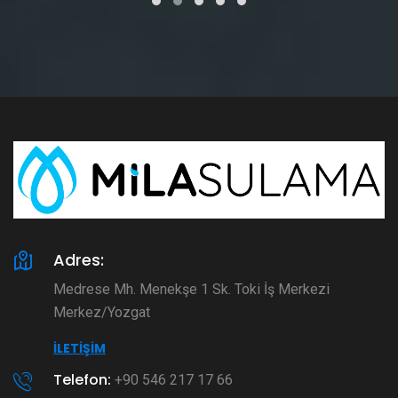
Adres:
Medrese Mh. Menekşe 1 Sk. Toki İş Merkezi
Merkez/Yozgat
İLETIŞIM
Telefon:
+90 546 217 17 66