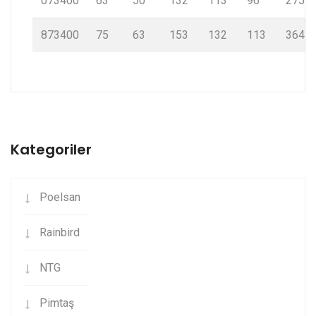
073400
63
50
132
113
96
275
873400
75
63
153
132
113
364
Kategoriler
Poelsan
Rainbird
NTG
Pimtaş