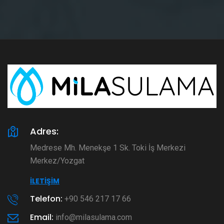
Adres:
Medrese Mh. Menekşe 1 Sk. Toki İş Merkezi
Merkez/Yozgat
İLETIŞIM
Telefon:
+90 546 217 17 66
Email:
info@milasulama.com