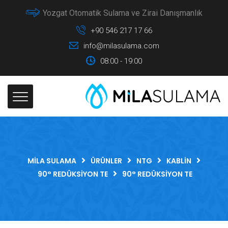
Yozgat Otomatik Sulama ve Zirai Danışmanlık
+90 546 217 17 66
info@milasulama.com
08:00 - 19:00
MILA SULAMA
ÜRÜNLER
NTG
KABLIN
90° REDÜKSIYON TE
90° REDÜKSIYON TE