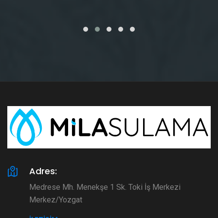
Adres:
Medrese Mh. Menekşe 1 Sk. Toki İş Merkezi
Merkez/Yozgat