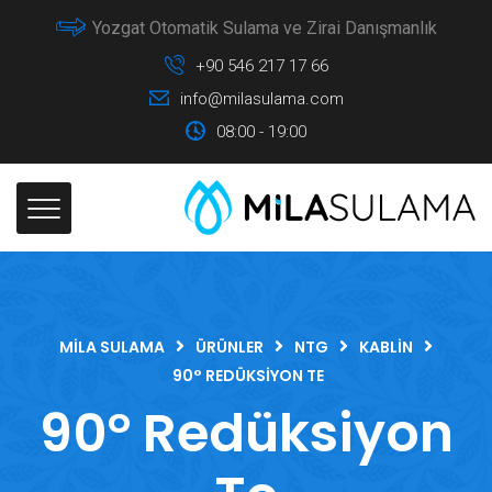
Yozgat Otomatik Sulama ve Zirai Danışmanlık
+90 546 217 17 66
info@milasulama.com
08:00 - 19:00
MILA SULAMA
ÜRÜNLER
NTG
KABLIN
90° REDÜKSIYON TE
90° Redüksiyon