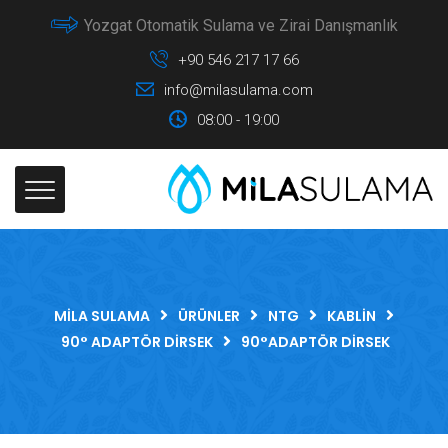
Yozgat Otomatik Sulama ve Zirai Danışmanlık
+90 546 217 17 66
info@milasulama.com
08:00 - 19:00
MILA SULAMA
ÜRÜNLER
NTG
KABLIN
90° ADAPTÖR DIRSEK
90°ADAPTÖR DIRSEK