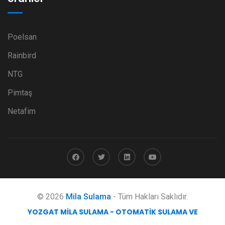
Poelsan
Rainbird
NTG
Pimtaş
Netafim
© 2026
Mila Sulama
- Tüm Hakları Saklıdır.
YOZGAT MILA SULAMA - OTOMATIK SULAMA VE