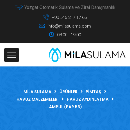
Yozgat Otomatik Sulama ve Zirai Danışmanlık
+90 546 217 17 66
info@milasulama.com
08:00 - 19:00
MILA SULAMA
ÜRÜNLER
PIMTAŞ
HAVUZ MALZEMELERI
HAVUZ AYDINLATMA
AMPUL (PAR 56)