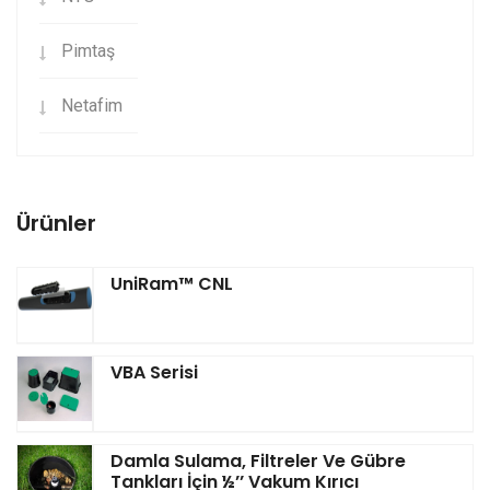
Pimtaş
Netafim
Ürünler
UniRam™ CNL
VBA Serisi
Damla Sulama, Filtreler Ve Gübre
Tankları İçin ½’’ Vakum Kırıcı