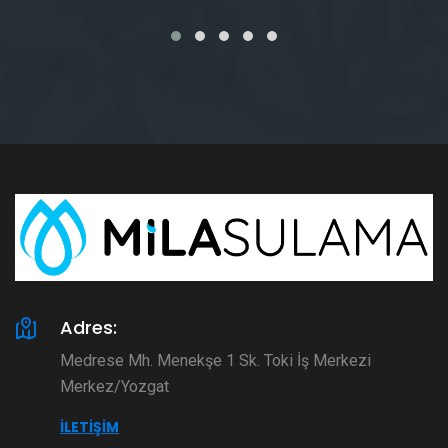
Adres:
Medrese Mh. Menekşe 1 Sk. Toki İş Merkezi
Merkez/Yozgat
İLETIŞIM