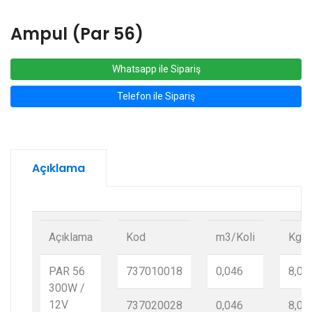
Ampul (Par 56)
Whatsapp ile Sipariş
Telefon ile Sipariş
Açıklama
Açıklama
Kod
m3/Koli
Kg/K
PAR 56
737010018
0,046
8,00
300W /
12V
737020028
0,046
8,00