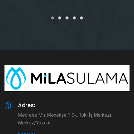
Adres:
Medrese Mh. Menekşe 1 Sk. Toki İş Merkezi
Merkez/Yozgat