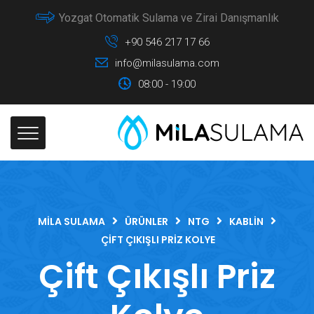
Yozgat Otomatik Sulama ve Zirai Danışmanlık
+90 546 217 17 66
info@milasulama.com
08:00 - 19:00
MILA SULAMA
ÜRÜNLER
NTG
KABLIN
ÇIFT ÇIKIŞLI PRIZ KOLYE
Çift Çıkışlı Priz