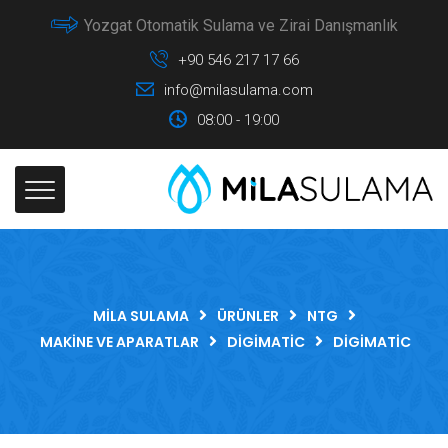
Yozgat Otomatik Sulama ve Zirai Danışmanlık
+90 546 217 17 66
info@milasulama.com
08:00 - 19:00
MILA SULAMA
ÜRÜNLER
NTG
MAKINE VE APARATLAR
DIGIMATIC
DIGIMATIC