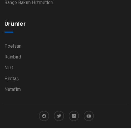
Bahçe Bakım Hizmetleri
Ürünler
Poelsan
Rainbird
NTG
Pimtaş
Netafim