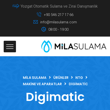
Yozgat Otomatik Sulama ve Zirai Danışmanlık
+90 546 217 17 66
info@milasulama.com
08:00 - 19:00
MILA SULAMA
ÜRÜNLER
NTG
MAKINE VE APARATLAR
DIGIMATIC
Digimatic