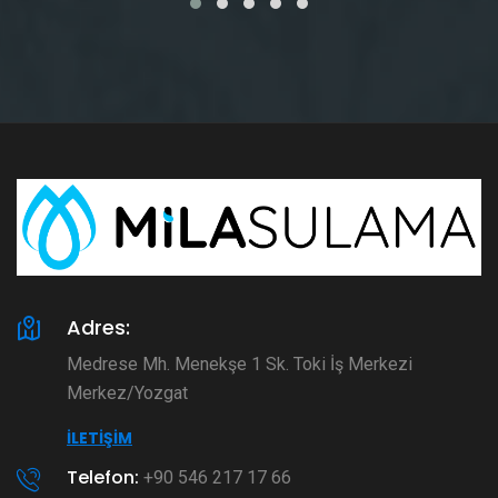
Adres:
Medrese Mh. Menekşe 1 Sk. Toki İş Merkezi
Merkez/Yozgat
İLETIŞIM
Telefon:
+90 546 217 17 66