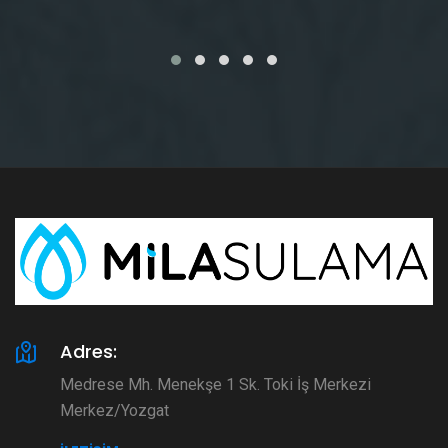
Adres:
Medrese Mh. Menekşe 1 Sk. Toki İş Merkezi
Merkez/Yozgat