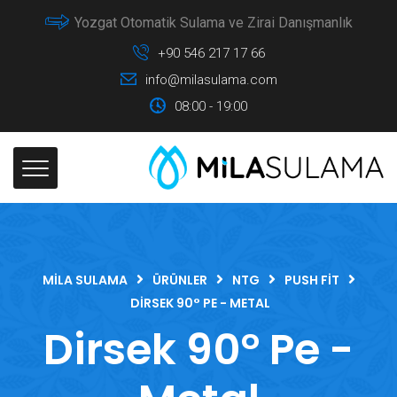
Yozgat Otomatik Sulama ve Zirai Danışmanlık
+90 546 217 17 66
info@milasulama.com
08:00 - 19:00
MILA SULAMA
ÜRÜNLER
NTG
PUSH FIT
DIRSEK 90° PE - METAL
Dirsek 90° Pe -