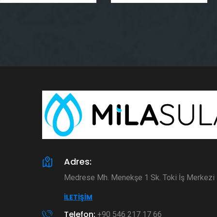
Adres:
Medrese Mh. Menekşe 1 Sk. Toki İş Merkez
İLETIŞIM
Telefon:
+90 546 217 17 66