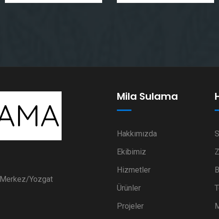
Mila Sulama
Hakkımızda
S
Ekibimiz
Z
Hizmetler
B
i Merkez/Yozgat
Ürünler
T
Projeler
M