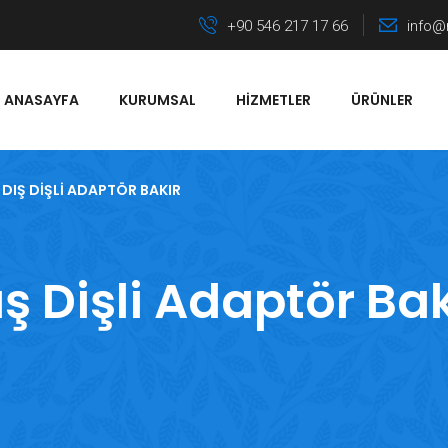
+90 546 217 17 66
info@
ANASAYFA
KURUMSAL
HIZMETLER
ÜRÜNLER
DIŞ DIŞLI ADAPTÖR BAKIR
ış Dişli Adaptör Bak