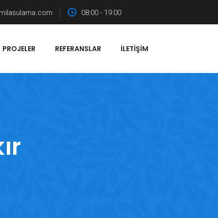
milasulama.com
08:00 - 19:00
PROJELER
REFERANSLAR
İLETIŞIM
ır