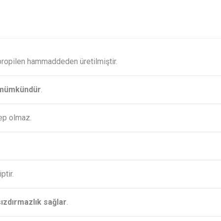
ipropilen hammaddeden üretilmiştir.
k mümkündür
.
ep olmaz.
ptir.
ızdırmazlık sağlar
.