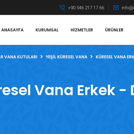
+90 546 217 17 66
info@
ANASAYFA
KURUMSAL
HIZMETLER
ÜRÜNLER
R VANA KUTULARI
YEŞIL KÜRESEL VANA
KÜRESEL VANA ERKE
esel Vana Erkek - 