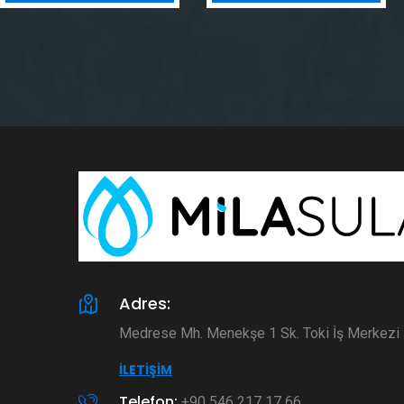
Adres:
Medrese Mh. Menekşe 1 Sk. Toki İş Merkez
İLETIŞIM
Telefon:
+90 546 217 17 66