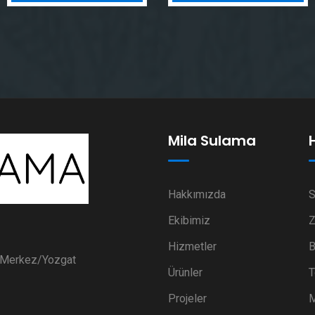
Mila Sulama
Hakkımızda
S
Ekibimiz
Z
Hizmetler
B
i Merkez/Yozgat
Ürünler
T
Projeler
M