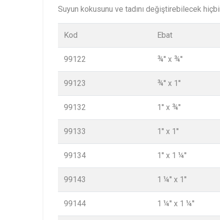
Suyun kokusunu ve tadını değiştirebilecek hiçb
Kod
Ebat
99122
¾'' x ¾''
99123
¾'' x 1''
99132
1'' x ¾''
99133
1'' x 1''
99134
1'' x 1 ¼''
99143
1 ¼'' x 1''
99144
1 ¼'' x 1 ¼''