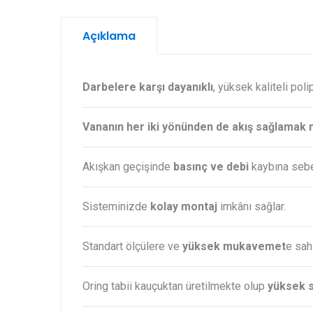
Açıklama
Darbelere karşı dayanıklı
, yüksek kaliteli pol
Vananın her iki yönünden de akış sağlama
Akışkan geçişinde
basınç ve debi
kaybına seb
Sisteminizde
kolay montaj
imkânı sağlar.
Standart ölçülere ve
yüksek mukavemet
e sahi
Oring tabii kauçuktan üretilmekte olup
yüksek s