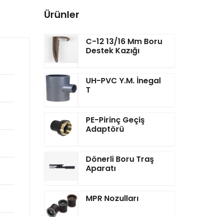
Ürünler
C-12 13/16 Mm Boru
Destek Kazığı
UH-PVC Y.M. İnegal
T
PE-Pirinç Geçiş
Adaptörü
Dönerli Boru Traş
Aparatı
MPR Nozulları