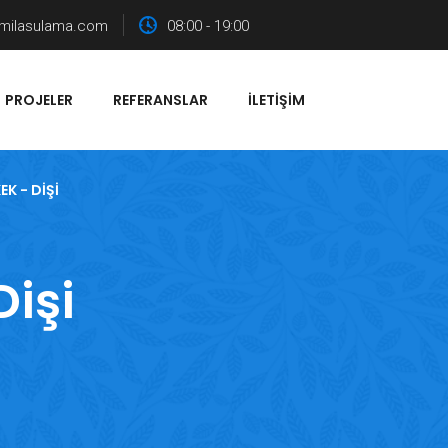
milasulama.com
08:00 - 19:00
PROJELER
REFERANSLAR
İLETIŞIM
K - DIŞI
Dişi