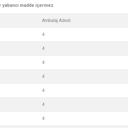
ir
yabancı madde içermez
.
Ambalaj Adedi
4
4
4
4
4
4
4