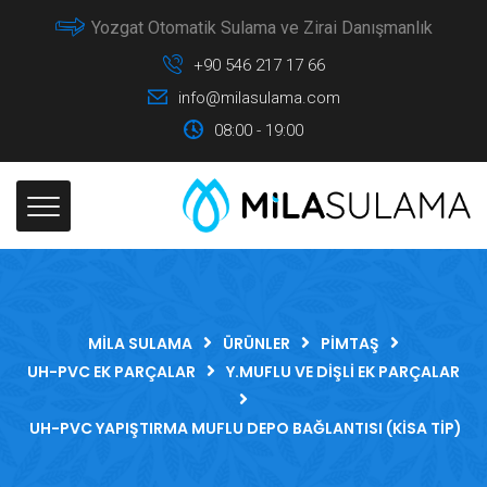
Yozgat Otomatik Sulama ve Zirai Danışmanlık
+90 546 217 17 66
info@milasulama.com
08:00 - 19:00
MILA SULAMA
ÜRÜNLER
PIMTAŞ
UH-PVC EK PARÇALAR
Y.MUFLU VE DIŞLI EK PARÇALAR
UH-PVC YAPIŞTIRMA MUFLU DEPO BAĞLANTISI (KISA TIP)