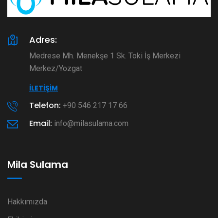
Adres:
Medrese Mh. Menekşe 1 Sk. Toki İş Merkezi
Merkez/Yozgat
İLETIŞIM
Telefon:
+90 546 217 17 66
Email:
info@milasulama.com
Mila Sulama
Hakkımızda