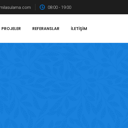
milasulama.com
08:00 - 19:00
PROJELER
REFERANSLAR
İLETIŞIM