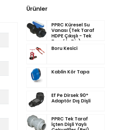
Ürünler
PPRC Küresel Su
Vanası (Tek Taraf
HDPE Çıkışlı - Tek
Taraf İç Diş)
Boru Kesici
Kablin Kör Tapa
Ef Pe Dirsek 90°
Adaptör Dış Dişli
PPRC Tek Taraf
İçten Dişli Yaylı
Çekvalfler (Bej)