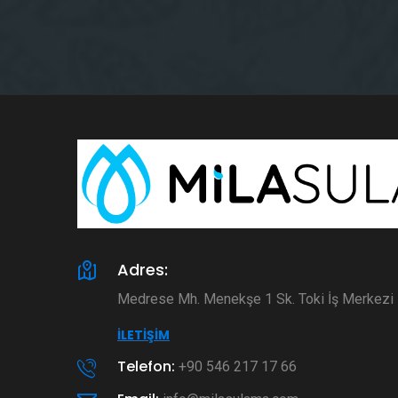
Adres:
Medrese Mh. Menekşe 1 Sk. Toki İş Merkez
İLETIŞIM
Telefon:
+90 546 217 17 66