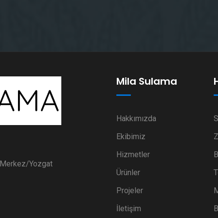
Mila Sulama
Hakkımızda
S
Ekibimiz
Z
Hizmetler
B
i Merkez/Yozgat
Ürünler
T
Projeler
M
İletişim
B