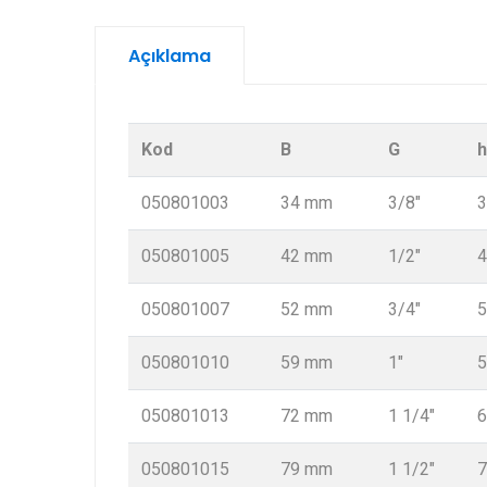
Açıklama
Kod
B
G
h
050801003
34 mm
3/8″
050801005
42 mm
1/2″
050801007
52 mm
3/4″
050801010
59 mm
1″
050801013
72 mm
1 1/4″
050801015
79 mm
1 1/2″