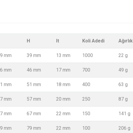
H
lt
Koli Adedi
Ağırlık
39 mm
39 mm
13 mm
1000
22 g
46 mm
46 mm
17 mm
700
49 g
51 mm
51 mm
18 mm
400
63 g
57 mm
57 mm
20 mm
250
87 g
67 mm
67 mm
22 mm
150
141 g
79 mm
79 mm
22 mm
100
206 g