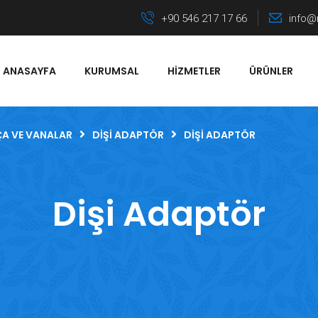
+90 546 217 17 66
info@
ANASAYFA
KURUMSAL
HIZMETLER
ÜRÜNLER
ÇA VE VANALAR
DIŞI ADAPTÖR
DIŞI ADAPTÖR
Dişi Adaptör