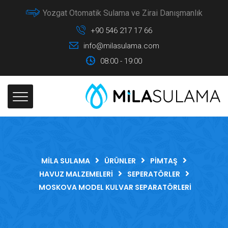
Yozgat Otomatik Sulama ve Zirai Danışmanlık
+90 546 217 17 66
info@milasulama.com
08:00 - 19:00
MILA SULAMA
ÜRÜNLER
PIMTAŞ
HAVUZ MALZEMELERI
SEPERATÖRLER
MOSKOVA MODEL KULVAR SEPARATÖRLERI