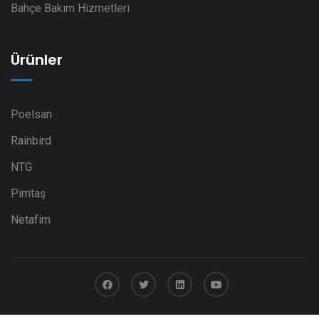
Bahçe Bakım Hizmetleri
Ürünler
Poelsan
Rainbird
NTG
Pimtaş
Netafim