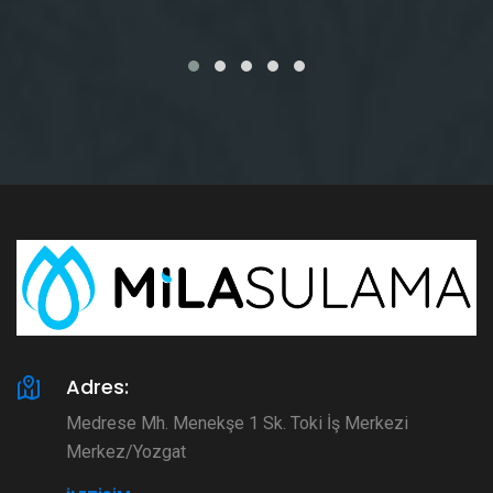
Adres:
Medrese Mh. Menekşe 1 Sk. Toki İş Merkezi
Merkez/Yozgat