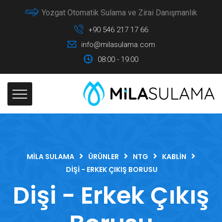
Yozgat Otomatik Sulama ve Zirai Danışmanlık
+90 546 217 17 66
info@milasulama.com
08:00 - 19:00
MILA SULAMA
ÜRÜNLER
NTG
KABLIN
DIŞI - ERKEK ÇIKIŞ BORUSU
Dişi - Erkek Çıkış