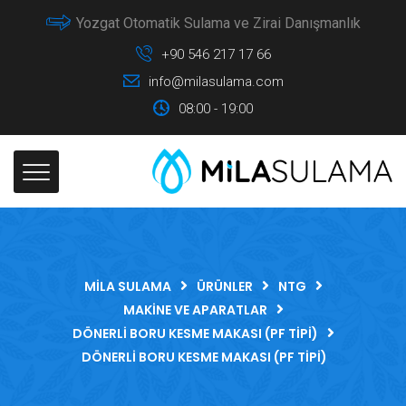
Yozgat Otomatik Sulama ve Zirai Danışmanlık
+90 546 217 17 66
info@milasulama.com
08:00 - 19:00
MILA SULAMA
ÜRÜNLER
NTG
MAKINE VE APARATLAR
DÖNERLI BORU KESME MAKASI (PF TIPI)
DÖNERLI BORU KESME MAKASI (PF TIPI)