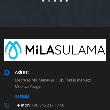
Adres:
Medrese Mh. Menekşe 1 Sk. Toki İş Merkezi
Merkez/Yozgat
İLETIŞIM
Telefon:
+90 546 217 17 66