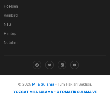
Poelsan
Rainbird
NTG
Pimtaş
Netafim
© 2026
Mila Sulama
- Tüm Hakları Saklıdır.
YOZGAT MILA SULAMA - OTOMATIK SULAMA VE
MÜHENDISLIK HIZMETLERI
obicode web tasarım