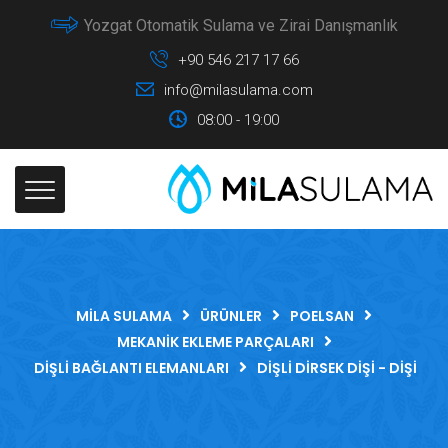
Yozgat Otomatik Sulama ve Zirai Danışmanlık
+90 546 217 17 66
info@milasulama.com
08:00 - 19:00
MILA SULAMA
ÜRÜNLER
POELSAN
MEKANIK EKLEME PARÇALARI
DIŞLI BAĞLANTI ELEMANLARI
DIŞLI DIRSEK DIŞI - DIŞI