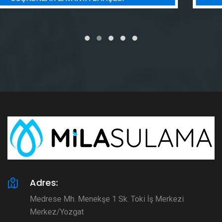
Adres:
Medrese Mh. Menekşe 1 Sk. Toki İş Merkezi
Merkez/Yozgat