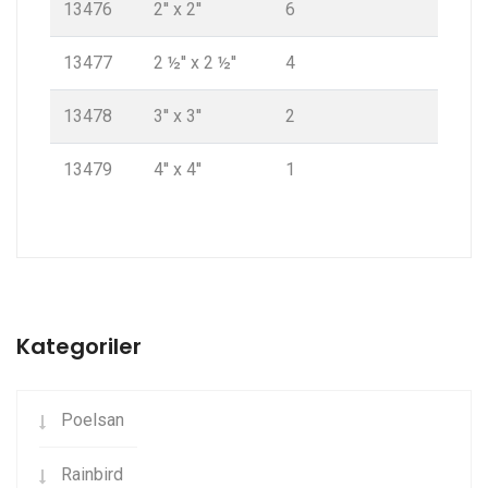
13476
2'' x 2''
6
13477
2 ½'' x 2 ½''
4
13478
3'' x 3''
2
13479
4'' x 4''
1
Kategoriler
Poelsan
Rainbird