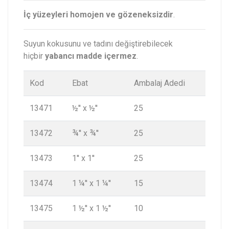
İç yüzeyleri homojen ve gözeneksizdir
.
Suyun kokusunu ve tadını değiştirebilecek
hiçbir
yabancı madde içermez
.
Kod
Ebat
Ambalaj Adedi
13471
½'' x ½''
25
13472
¾'' x ¾''
25
13473
1'' x 1''
25
13474
1 ¼'' x 1 ¼''
15
13475
1 ½'' x 1 ½''
10