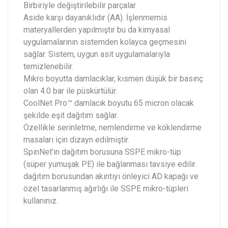
Birbiriyle değiştirilebilir parçalar.
Aside karşı dayanıklıdır (AA). İşlenmemis
materyallerden yapılmıştır bu da kimyasal
uygulamalarının sistemden kolayca geçmesini
sağlar. Sistem, uygun asit uygulamalarıyla
temizlenebilir.
Mikro boyutta damlacıklar, kısmen düşük bir basınç
olan 4.0 bar ile püskürtülür.
CoolNet Pro™ damlacık boyutu 65 micron olacak
şekilde eşit dağıtım sağlar.
Özellikle serinletme, nemlendirme ve köklendirme
masaları için dizayn edilmiştir.
SpinNet'in dağıtım borusuna SSPE mikro-tüp
(süper yumuşak PE) ile bağlanması tavsiye edilir.
dağıtım borusundan akıntıyı önleyici AD kapağı ve
özel tasarlanmış ağırlığı ile SSPE mikro-tüpleri
kullanınız.