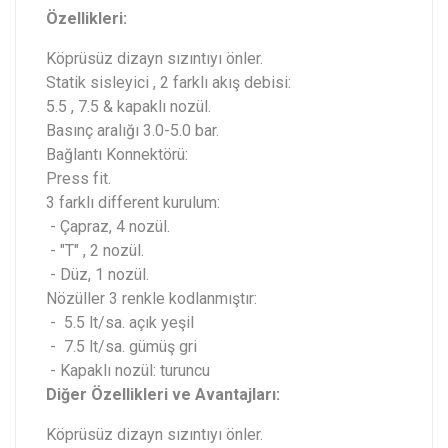
Özellikleri:
Köprüsüz dizayn sızıntıyı önler.
Statik sisleyici , 2 farklı akış debisi:
5.5 , 7.5 & kapaklı nozül.‎
Basınç aralığı 3.0-5.0 bar. ‎
Bağlantı Konnektörü:
Press fit. ‎
‎3 farklı different kurulum:‎
- Çapraz, 4 nozül.
- "T" , 2 nozül.
- Düz, 1 nozül. ‎
Nözüller 3 renkle kodlanmıştır: ‎
- 5.5 lt/sa. açık yeşil
- ‎ 7.5 lt/sa. gümüş gri
- Kapaklı nozül: turuncu
Diğer Özellikleri ve Avantajları:
Köprüsüz dizayn sızıntıyı önler.