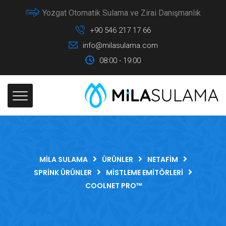
Yozgat Otomatik Sulama ve Zirai Danışmanlık
+90 546 217 17 66
info@milasulama.com
08:00 - 19:00
MILA SULAMA
ÜRÜNLER
NETAFIM
SPRINK ÜRÜNLER
MISTLEME EMITÖRLERI
COOLNET PRO™‎