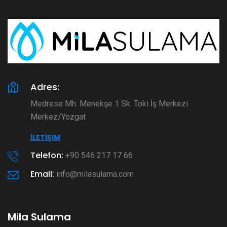
Adres:
Medrese Mh. Menekşe 1 Sk. Toki İş Merkezi
Merkez/Yozgat
İLETIŞIM
Telefon:
+90 546 217 17 66
Email:
info@milasulama.com
Mila Sulama