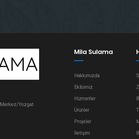
Mila Sulama
Hakkımızda
S
Ekibimiz
Z
Hizmetler
B
i Merkez/Yozgat
Ürünler
T
Projeler
M
İletişim
B