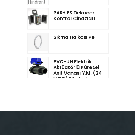
PAR+ ES Dekoder
Kontrol Cihazları
Sıkma Halkası Pe
PVC-UH Elektrik
Aktüatörlü Küresel
Asit Vanası Y.M. (24
V DC) Elle Acil
Kumandalı EPDM &
PTFE