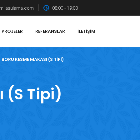
milasulama.com
08:00 - 19:00
PROJELER
REFERANSLAR
İLETIŞIM
 BORU KESME MAKASI (S TIPI)
(S Tipi)