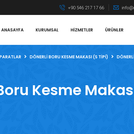
+90 546 217 17 66
info@
ANASAYFA
KURUMSAL
HIZMETLER
ÜRÜNLER
APARATLAR
DÖNERLI BORU KESME MAKASI (S TIPI)
DÖNERLI
 Boru Kesme Makası 