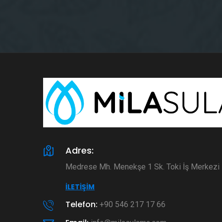
Adres:
Medrese Mh. Menekşe 1 Sk. Toki İş Merkez
İLETIŞIM
Telefon:
+90 546 217 17 66