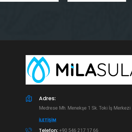
Adres:
Medrese Mh. Menekşe 1 Sk. Toki İş Merkez
İLETIŞIM
Telefon:
+90 546 217 17 66