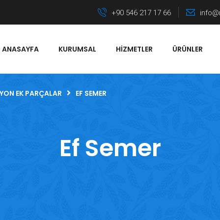
+90 546 217 17 66
info@
ANASAYFA
KURUMSAL
HIZMETLER
ÜRÜNLER
YON EK PARÇALAR
EF SEMER
Ef Semer