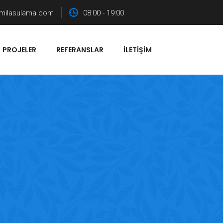
milasulama.com
08:00 - 19:00
PROJELER
REFERANSLAR
İLETIŞIM