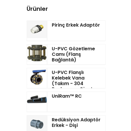
Ürünler
Pirinç Erkek Adaptör
U-PVC Gözetleme
Camı (Flanş
Bağlantılı)
U-PVC Flanşlı
Kelebek Vana
(Takım - 304
Paslanmaz Civata-
Somun Pul)
UniRam™ RC
Redüksiyon Adaptör
Erkek - Dişi