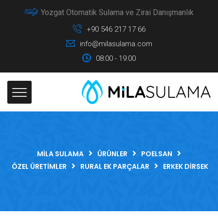
Yozgat Otomatik Sulama ve Zirai Danışmanlık
+90 546 217 17 66
info@milasulama.com
08:00 - 19:00
MILA SULAMA
ÜRÜNLER
POELSAN
ÖZEL ÜRETIMLER
RURAL EK PARÇALAR
ERKEK DIRSEK