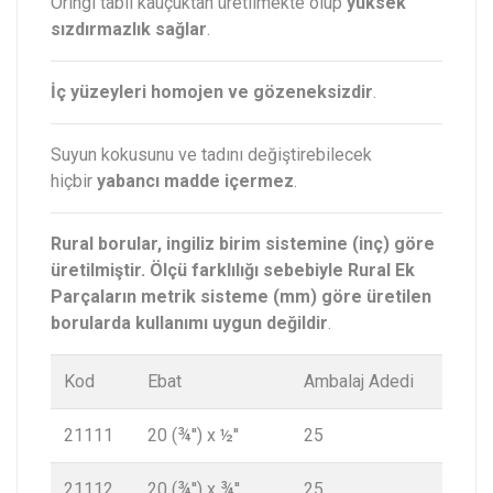
Oringi tabii kauçuktan üretilmekte olup
yüksek
sızdırmazlık sağlar
.
İç yüzeyleri homojen ve gözeneksizdir
.
Suyun kokusunu ve tadını değiştirebilecek
hiçbir
yabancı madde içermez
.
Rural borular, ingiliz birim sistemine (inç) göre
üretilmiştir. Ölçü farklılığı sebebiyle Rural Ek
Parçaların metrik sisteme (mm) göre üretilen
borularda kullanımı uygun değildir
.
Kod
Ebat
Ambalaj Adedi
21111
20 (¾'') x ½''
25
21112
20 (¾'') x ¾''
25