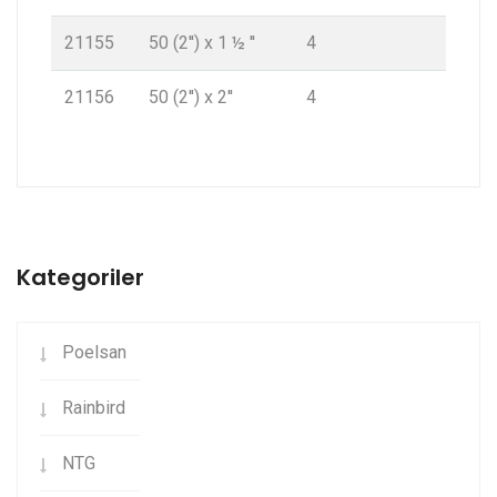
21155
50 (2'') x 1 ½ ''
4
21156
50 (2'') x 2''
4
Kategoriler
Poelsan
Rainbird
NTG