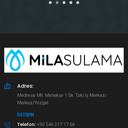
Adres:
Medrese Mh. Menekşe 1 Sk. Toki İş Merkezi
Merkez/Yozgat
İLETIŞIM
Telefon:
+90 546 217 17 66