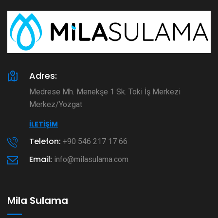
Adres:
Medrese Mh. Menekşe 1 Sk. Toki İş Merkezi
Merkez/Yozgat
İLETIŞIM
Telefon:
+90 546 217 17 66
Email:
info@milasulama.com
Mila Sulama