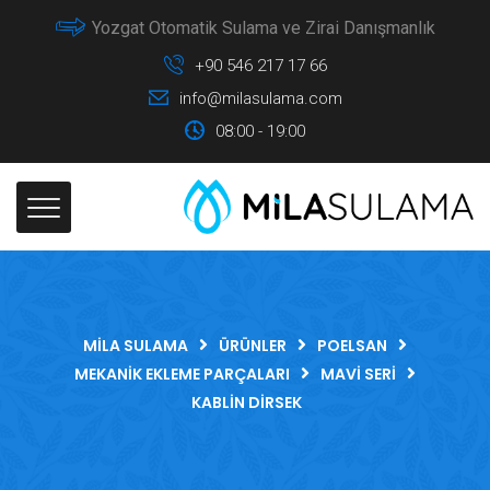
Yozgat Otomatik Sulama ve Zirai Danışmanlık
+90 546 217 17 66
info@milasulama.com
08:00 - 19:00
MILA SULAMA
ÜRÜNLER
POELSAN
MEKANIK EKLEME PARÇALARI
MAVI SERI
KABLIN DIRSEK