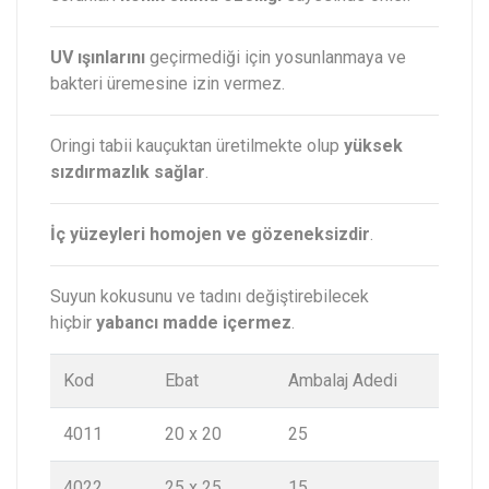
UV ışınlarını
geçirmediği için yosunlanmaya ve
bakteri üremesine izin vermez.
Oringi tabii kauçuktan üretilmekte olup
yüksek
sızdırmazlık sağlar
.
İç yüzeyleri homojen ve gözeneksizdir
.
Suyun kokusunu ve tadını değiştirebilecek
hiçbir
yabancı madde içermez
.
Kod
Ebat
Ambalaj Adedi
4011
20 x 20
25
4022
25 x 25
15