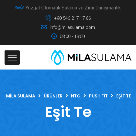
Yozgat Otomatik Sulama ve Zirai Danışmanlık
+90 546 217 17 66
info@milasulama.com
08:00 - 19:00
MILA SULAMA
ÜRÜNLER
NTG
PUSH FIT
EŞIT TE
Eşit Te