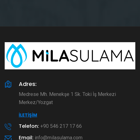
Adres:
Medrese Mh. Menekşe 1 Sk. Toki İş Merkezi
Merkez/Yozgat
İLETIŞIM
Telefon:
+90 546 217 17 66
Email:
info@milasulama.com