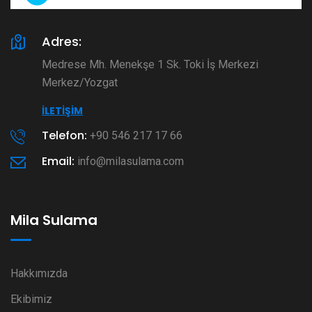
Adres:
Medrese Mh. Menekşe 1 Sk. Toki İş Merkezi
Merkez/Yozgat
İLETIŞIM
Telefon:
+90 546 217 17 66
Email:
info@milasulama.com
Mila Sulama
Hakkımızda
Ekibimiz