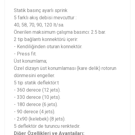
Statik basınç ayarlı sprink
5 farklı akış debisi mevcuttur :
40, 58, 70, 90, 120 lt/sa.
Önerilen maksimum çalışma basıncı: 2.5 bar.
2 tip bağlantı konnektörü içerir:
- Kendiliğinden oturan konnektör.
- Press fit.
Üst konumlama;
Özel dizayn üst konumlaması (kare delik) rotorun
dönmesini engeller.
5 tip statik deflektör:t
- 360 derece (12 jets).
- 330 derece (10 jets).
- 180 derece (6 jets).
- 90 derece (4 jets).
- 2x90 (kelebek) (8 jets).
5 deflektör de turuncu renktedir.
Diğer Özellikleri ve Avantajları: