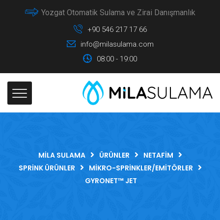
Yozgat Otomatik Sulama ve Zirai Danışmanlık
+90 546 217 17 66
info@milasulama.com
08:00 - 19:00
MILA SULAMA
ÜRÜNLER
NETAFIM
SPRINK ÜRÜNLER
MIKRO-SPRINKLER/EMITÖRLER
GYRONET™ JET