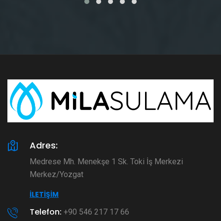
Adres:
Medrese Mh. Menekşe 1 Sk. Toki İş Merkezi
Merkez/Yozgat
İLETIŞIM
Telefon:
+90 546 217 17 66