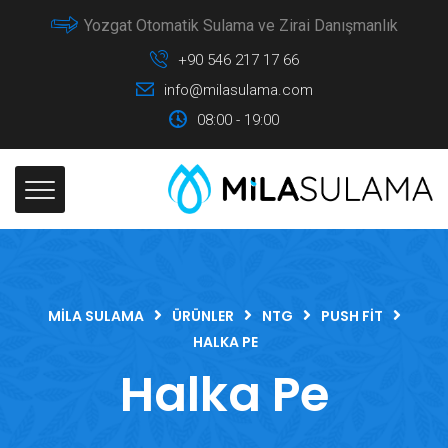
Yozgat Otomatik Sulama ve Zirai Danışmanlık
+90 546 217 17 66
info@milasulama.com
08:00 - 19:00
MILA SULAMA
ÜRÜNLER
NTG
PUSH FIT
HALKA PE
Halka Pe