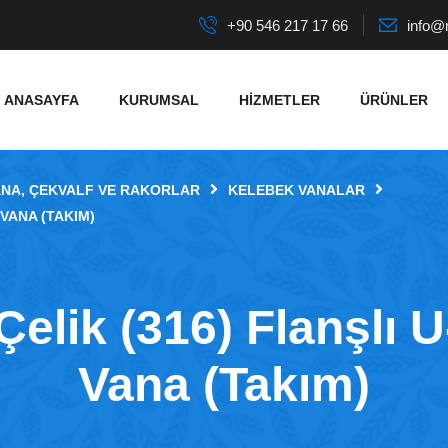
+90 546 217 17 66
info@
ANASAYFA
KURUMSAL
HIZMETLER
ÜRÜNLER
ANA, ÇEKVALF VE RAKORLAR
KELEBEK VANALAR
 VANA (TAKIM)
Çelik (316) Flanşlı
Vana (Takım)