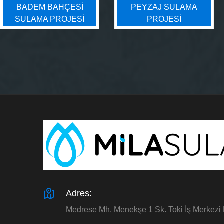
BADEM BAHÇESI
PEYZAJ SULAMA
SULAMA PROJESI
PROJESI
Adres:
Medrese Mh. Menekşe 1 Sk. Toki İş Merkezi