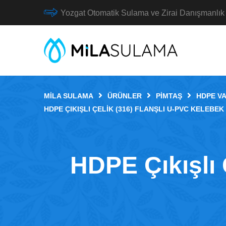
Yozgat Otomatik Sulama ve Zirai Danışmanlık
MILA SULAMA
ÜRÜNLER
PIMTAŞ
HDPE V
HDPE ÇIKIŞLI ÇELIK (316) FLANŞLI U-PVC KELEBEK
HDPE Çıkışlı 