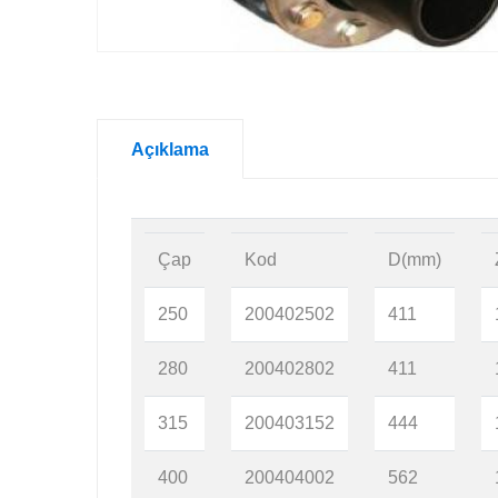
Açıklama
Çap
Kod
D(mm)
250
200402502
411
280
200402802
411
315
200403152
444
400
200404002
562