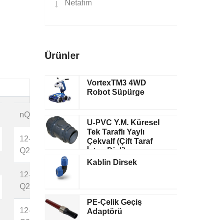
Netafim
Ürünler
VortexTM3 4WD
Robot Süpürge
nQe
Kg/Adet
Kolideki
Basınç
U-PVC Y.M. Küresel
Adet
Tek Taraflı Yaylı
12-
36,700
10
Çekvalf (Çift Taraf
İçten Dişli)
Q20
1
Kablin Dirsek
39,200
10
12-
1
Q20
44,550
10
1
PE-Çelik Geçiş
12-
81,300
10
Adaptörü