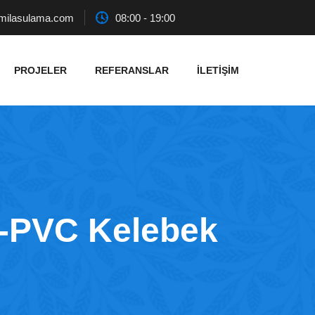
milasulama.com
08:00 - 19:00
PROJELER
REFERANSLAR
İLETIŞIM
 U-PVC Kelebek