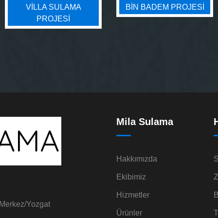
VILLA SULAMA
BIN BADEM PROJESI
PROJESI
Mila Sulama
Hakkımızda
S
Ekibimiz
Z
Hizmetler
B
 Merkez/Yozgat
Ürünler
T