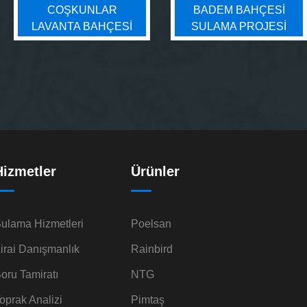
COŞKUNLAR
BADEM BAHÇESI
LAVANTA BAHÇESİ
SULAMA PROJESI
Hizmetler
Ürünler
ulama Hizmetleri
Poelsan
irai Danışmanlık
Rainbird
oru Tamiratı
NTG
oprak Analizi
Pimtaş