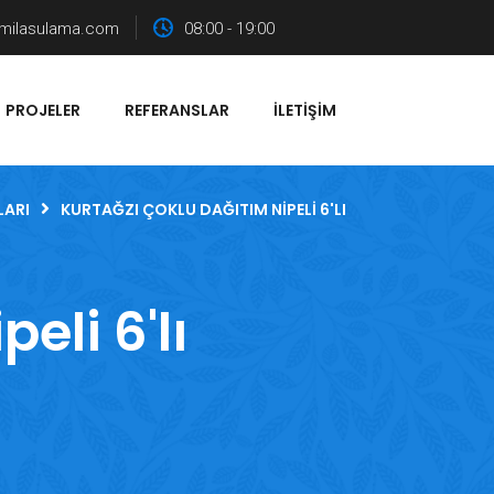
milasulama.com
08:00 - 19:00
PROJELER
REFERANSLAR
İLETIŞIM
LARI
KURTAĞZI ÇOKLU DAĞITIM NIPELI 6'LI
eli 6'lı