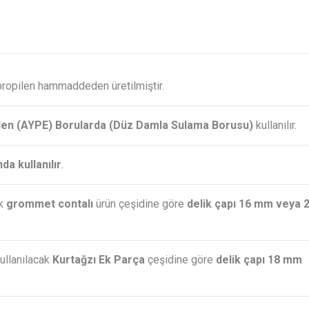
ipropilen hammaddeden üretilmiştir.
ilen (AYPE) Borularda (Düz Damla Sulama Borusu)
kullanılır.
a kullanılır
.
ak
grommet contalı
ürün çeşidine göre
delik çapı 16 mm veya 
kullanılacak
Kurtağzı Ek Parça
çeşidine göre
delik çapı 18 mm