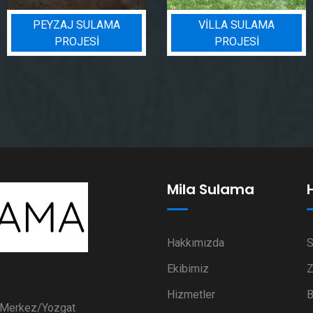
PEYZAJ SULAMA
VILLA SULAMA
PROJESI
PROJESI
Mila Sulama
Hakkımızda
S
Ekibimiz
Z
Hizmetler
B
i Merkez/Yozgat