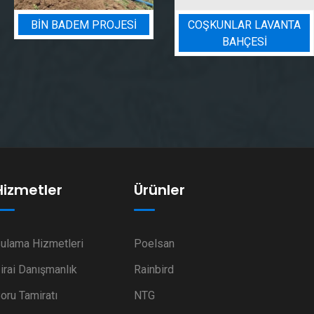
BIN BADEM PROJESI
COŞKUNLAR LAVANTA
BAHÇESİ
Hizmetler
Ürünler
ulama Hizmetleri
Poelsan
irai Danışmanlık
Rainbird
oru Tamiratı
NTG