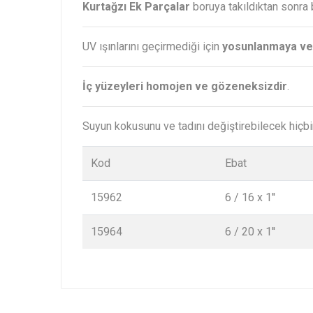
Kurtağzı Ek Parçalar
boruya takıldıktan sonra 
UV ışınlarını geçirmediği için
yosunlanmaya ve
İç yüzeyleri homojen ve gözeneksizdir
.
Suyun kokusunu ve tadını değiştirebilecek hiçb
Kod
Ebat
15962
6 / 16 x 1''
15964
6 / 20 x 1''