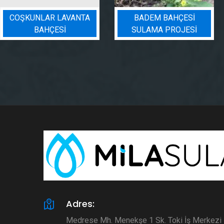
COŞKUNLAR LAVANTA
BADEM BAHÇESI
BAHÇESİ
SULAMA PROJESI
Adres:
Medrese Mh. Menekşe 1 Sk. Toki İş Merkez