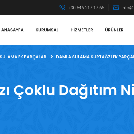
+90 546 217 17 66
info@
ANASAYFA
KURUMSAL
HIZMETLER
ÜRÜNLER
SULAMA EK PARÇALARI
DAMLA SULAMA KURTAĞZI EK PARÇA
ı Çoklu Dağıtım Nip