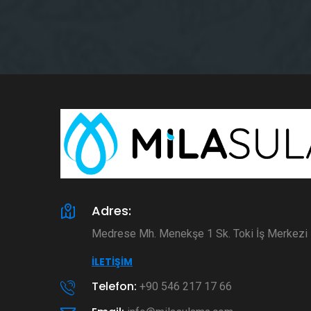
Adres:
Medrese Mh. Menekşe 1 Sk. Toki İş Merkez
İLETIŞIM
Telefon:
+90 546 217 17 66