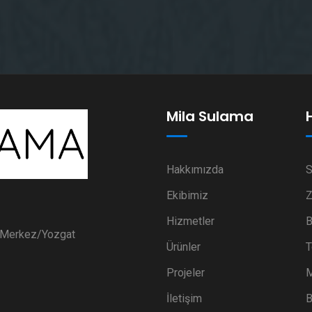
Mila Sulama
Hakkımızda
S
Ekibimiz
Z
Hizmetler
B
i Merkez/Yozgat
Ürünler
T
Projeler
M
İletişim
B