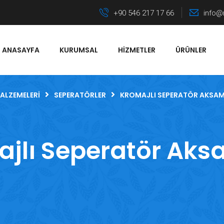
+90 546 217 17 66
info@
ANASAYFA
KURUMSAL
HIZMETLER
ÜRÜNLER
ALZEMELERI
SEPERATÖRLER
KROMAJLI SEPERATÖR AKSAM
jlı Seperatör Aks