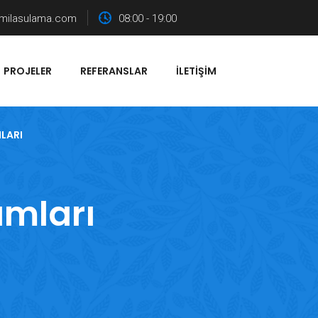
milasulama.com
08:00 - 19:00
PROJELER
REFERANSLAR
İLETIŞIM
LARI
amları