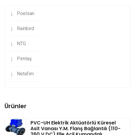
Poelsan
Rainbird
NTG
Pimtaş
Netafim
Ürünler
PVC-UH Elektrik Aktüatörlü Küresel
Asit Vanası Y.M. Flanş Bağlantılı (110-
260 V DC) Elle Acil Kumandalı