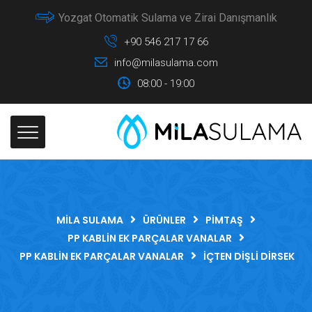
Yozgat Otomatik Sulama ve Zirai Danışmanlık
+90 546 217 17 66
info@milasulama.com
08:00 - 19:00
MILA SULAMA
ÜRÜNLER
PIMTAŞ
PP KABLIN EK PARÇALAR VANALAR
PP KABLIN EK PARÇALAR VANALAR
İÇTEN DIŞLI DIRSEK