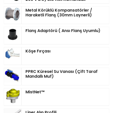
Metal Körüklü Kompansatörler /
Haraketli Flanş (30mm Laynerli)
Flanş Adaptörü ( Ansı Flanş Uyumlu)
Köşe Fırçası
PPRC Küresel Su Vanası (Çift Taraf
Mandallı Muf)
MistNet™‎
Liner Alın Profili