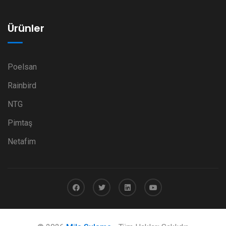
Ürünler
Poelsan
Rainbird
NTG
Pimtaş
Netafim