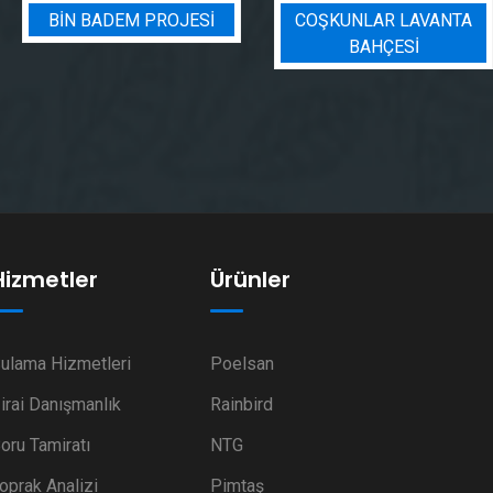
BIN BADEM PROJESI
COŞKUNLAR LAVANTA
BAHÇESİ
Hizmetler
Ürünler
ulama Hizmetleri
Poelsan
irai Danışmanlık
Rainbird
oru Tamiratı
NTG
oprak Analizi
Pimtaş