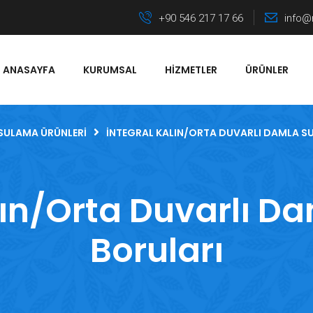
+90 546 217 17 66
info@
ANASAYFA
KURUMSAL
HIZMETLER
ÜRÜNLER
SULAMA ÜRÜNLERI
İNTEGRAL KALIN/ORTA DUVARLI DAMLA S
lın/Orta Duvarlı 
Boruları