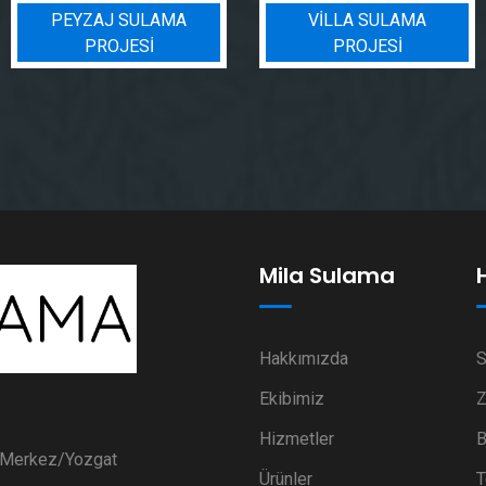
PEYZAJ SULAMA
VILLA SULAMA
PROJESI
PROJESI
Mila Sulama
Hakkımızda
S
Ekibimiz
Z
Hizmetler
B
i Merkez/Yozgat
Ürünler
T