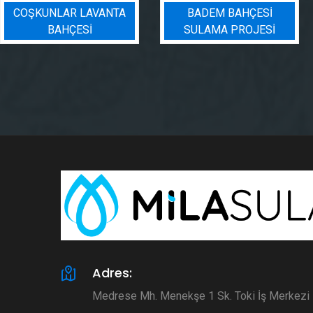
COŞKUNLAR LAVANTA
BADEM BAHÇESI
BAHÇESİ
SULAMA PROJESI
Adres:
Medrese Mh. Menekşe 1 Sk. Toki İş Merkez