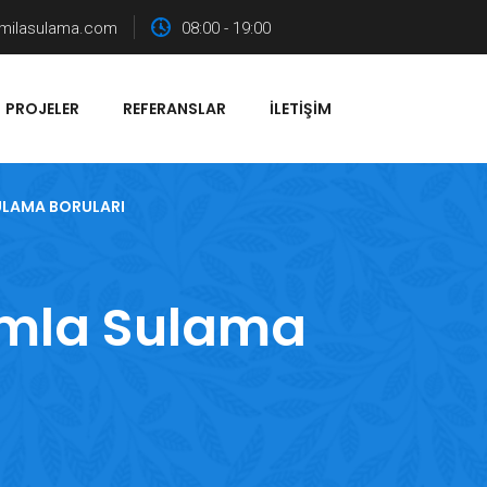
milasulama.com
08:00 - 19:00
PROJELER
REFERANSLAR
İLETIŞIM
ULAMA BORULARI
Damla Sulama