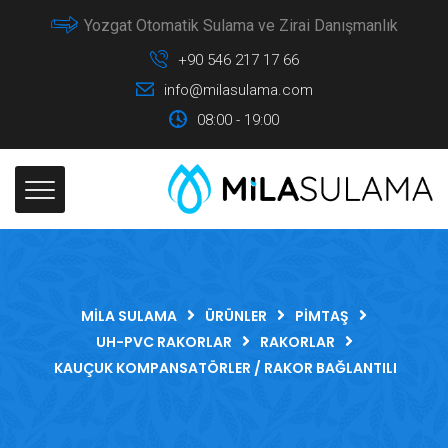
Yozgat Otomatik Sulama ve Zirai Danışmanlık
+90 546 217 17 66
info@milasulama.com
08:00 - 19:00
MILA SULAMA
ÜRÜNLER
PIMTAŞ
UH-PVC RAKORLAR
RAKORLAR
KAUÇUK KOMPANSATÖRLER / RAKOR BAĞLANTILI