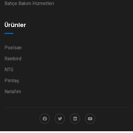
Bahçe Bakım Hizmetleri
Ürünler
Poelsan
Rainbird
NTG
Pimtaş
Netafim