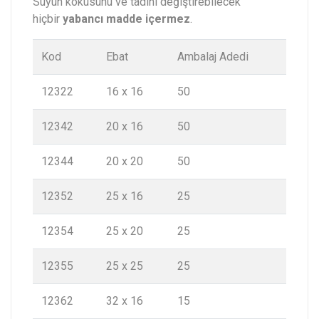
Suyun kokusunu ve tadını değiştirebilecek
hiçbir
yabancı madde içermez
.
Kod
Ebat
Ambalaj Adedi
12322
16 x 16
50
12342
20 x 16
50
12344
20 x 20
50
12352
25 x 16
25
12354
25 x 20
25
12355
25 x 25
25
12362
32 x 16
15