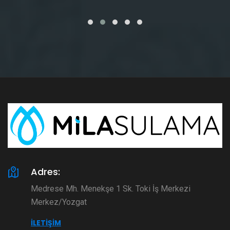
Adres:
Medrese Mh. Menekşe 1 Sk. Toki İş Merkezi
Merkez/Yozgat
İLETIŞIM