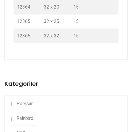
12364
32 x 20
15
12365
32 x 25
15
12366
32 x 32
15
Kategoriler
Poelsan
Rainbird