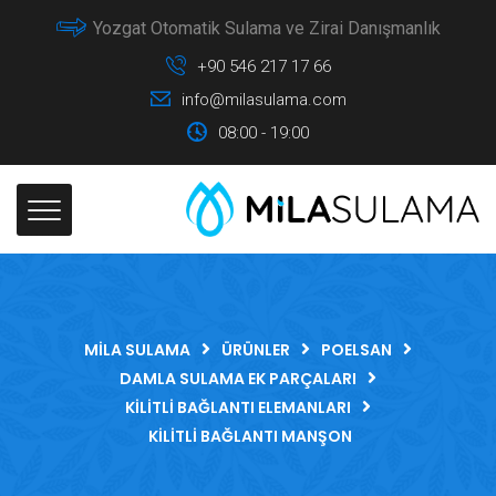
Yozgat Otomatik Sulama ve Zirai Danışmanlık
+90 546 217 17 66
info@milasulama.com
08:00 - 19:00
MILA SULAMA
ÜRÜNLER
POELSAN
DAMLA SULAMA EK PARÇALARI
KILITLI BAĞLANTI ELEMANLARI
KILITLI BAĞLANTI MANŞON