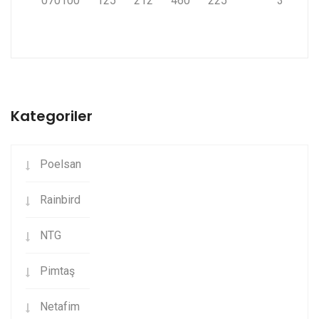
070100
125
212
460
225
3
Kategoriler
Poelsan
Rainbird
NTG
Pimtaş
Netafim