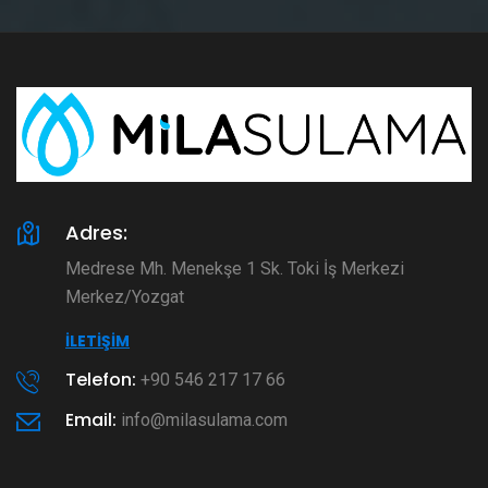
Adres:
Medrese Mh. Menekşe 1 Sk. Toki İş Merkezi
Merkez/Yozgat
İLETIŞIM
Telefon:
+90 546 217 17 66
Email:
info@milasulama.com