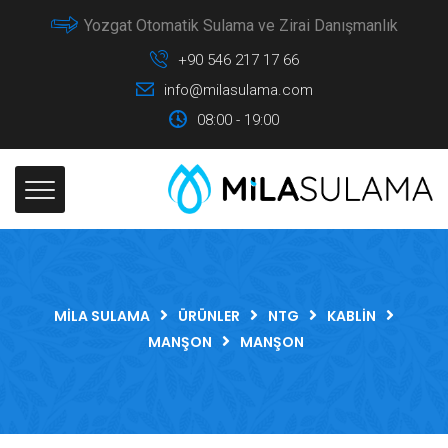
Yozgat Otomatik Sulama ve Zirai Danışmanlık
+90 546 217 17 66
info@milasulama.com
08:00 - 19:00
MILA SULAMA
ÜRÜNLER
NTG
KABLIN
MANŞON
MANŞON